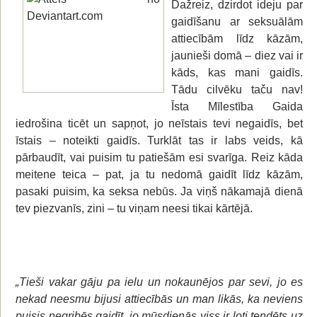
Dažreiz, dzirdot ideju par
gaidīšanu ar seksuālām
attiecībām līdz kāzām,
jaunieši domā – diez vai ir
kāds, kas mani gaidīs.
Tādu cilvēku taču nav!
Īsta Mīlestība Gaida
iedrošina ticēt un sapņot, jo neīstais tevi negaidīs, bet
īstais – noteikti gaidīs. Turklāt tas ir labs veids, kā
pārbaudīt, vai puisim tu patiešām esi svarīga. Reiz kāda
meitene teica – pat, ja tu nedomā gaidīt līdz kāzām,
pasaki puisim, ka seksa nebūs. Ja viņš nākamajā dienā
tev piezvanīs, zini – tu viņam neesi tikai kārtējā.
„Tieši vakar gāju pa ielu un nokaunējos par sevi, jo es
nekad neesmu bijusi attiecībās un man likās, ka neviens
puisis negribēs gaidīt, jo mūsdienās viss ir ļoti tendēts uz