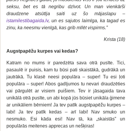
seksu, bet es tā negribu dzīvot. Un man vienkārši
draudzene atsūtīja saiti uz šo mājaslapu –
istamilestibagaida.lv
, un es sajutos laimīga, ka tagad es
zinu, ka neesmu vienīgā, kas grib mīlēt vispirms.”
Krista (18)
Augstpapēžu kurpes vai kedas?
Katram no mums ir paredzēta sava otrā pusīte. Tici,
pasaulē ir puisis, kam tu būsi pati skaistākā, gudrākā un
jautrākā. Tu klasē neesi populāra – super! Tu esi ļoti
populāra – super! Abos gadījumos tu nevari draudzēties
vai pārgulēt ar visiem puišiem. Tev ir jāsagaida tava
unikālā otrā pusīte, un abi kopā jūs būsiet unikāla ģimene
ar unikāliem bērniem! Ja tev patīk augstpapēžu kurpes –
labi! Ja tev patīk kedas – arī labi! Nav smuko un
nesmuko. Esi kāda esi! Nav tā, ka „skaistās” un
populārās meitenes apprecas un nešķiras!