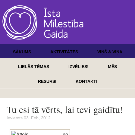
SĀKUMS
AKTIVITĀTES
VIŅŠ & VIŅA
LIELĀS TĒMAS
IZVĒLIES!
MĒS
RESURSI
KONTAKTI
Tu esi tā vērts, lai tevi gaidītu!
Ievietots 03. Feb, 2012