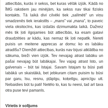
attiecībās, kurās ir sekss, bet kuras vēlāk izjūk. Kādā no
ĪMG rakstiem jau minējām, ka sekss nav tikai fizisks
kontakts. Tā laikā divi cilvēki tiek „salīmēti” un viņu
smadzenēs tiek ierakstīts – „mans” vai „mana”, to paveic
viela oksitocīns, kas izdalās dzimumakta laikā. Dažreiz
mēs tik ļoti ilgojamies būt attiecībās, ka esam gatavi
draudzēties ar kādu, kas nemaz tik ļoti nepatīk. Nereti
puisis un meitene apprecas ar domu: ko es labāku
atradīšu? Diemžēl attiecības, kurās nav bijusi atklātība no
sākuma, bieži vien izjūk. Tev nevajag atrast labāku un
pašai nevajag būt labākajai. Tev vajag atrast īsto, un
galvenais – būt tai īstajai. Savam īstajam tu būsi pati
labākā un skaistākā, bet jebkuram citam puisim tu būsi
par garu, īsu, resnu, pļāpīgu, koķetīgu, apnicīgu utt.
Nebaidies būt tu pati! Netēlo to, kas tu neesi, tad arī tava
otra puse tevi pamanīs.
Vīrietis ir solījums