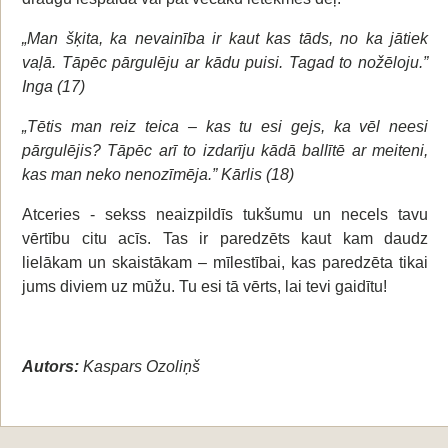
„Man šķita, ka nevainība ir kaut kas tāds, no ka jātiek
vaļā. Tāpēc pārgulēju ar kādu puisi. Tagad to nožēloju.”
Inga (17)
„Tētis man reiz teica – kas tu esi gejs, ka vēl neesi
pārgulējis? Tāpēc arī to izdarīju kādā ballītē ar meiteni,
kas man neko nenozīmēja.” Kārlis (18)
Atceries - sekss neaizpildīs tukšumu un necels tavu
vērtību citu acīs. Tas ir paredzēts kaut kam daudz
lielākam un skaistākam – mīlestībai, kas paredzēta tikai
jums diviem uz mūžu. Tu esi tā vērts, lai tevi gaidītu!
Autors:
Kaspars Ozoliņš