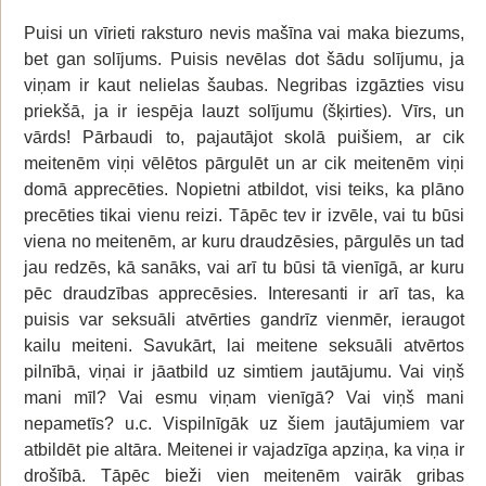
Puisi un vīrieti raksturo nevis mašīna vai maka biezums,
bet gan solījums. Puisis nevēlas dot šādu solījumu, ja
viņam ir kaut nelielas šaubas. Negribas izgāzties visu
priekšā, ja ir iespēja lauzt solījumu (šķirties). Vīrs, un
vārds! Pārbaudi to, pajautājot skolā puišiem, ar cik
meitenēm viņi vēlētos pārgulēt un ar cik meitenēm viņi
domā apprecēties. Nopietni atbildot, visi teiks, ka plāno
precēties tikai vienu reizi. Tāpēc tev ir izvēle, vai tu būsi
viena no meitenēm, ar kuru draudzēsies, pārgulēs un tad
jau redzēs, kā sanāks, vai arī tu būsi tā vienīgā, ar kuru
pēc draudzības apprecēsies. Interesanti ir arī tas, ka
puisis var seksuāli atvērties gandrīz vienmēr, ieraugot
kailu meiteni. Savukārt, lai meitene seksuāli atvērtos
pilnībā, viņai ir jāatbild uz simtiem jautājumu. Vai viņš
mani mīl? Vai esmu viņam vienīgā? Vai viņš mani
nepametīs? u.c. Vispilnīgāk uz šiem jautājumiem var
atbildēt pie altāra. Meitenei ir vajadzīga apziņa, ka viņa ir
drošībā. Tāpēc bieži vien meitenēm vairāk gribas