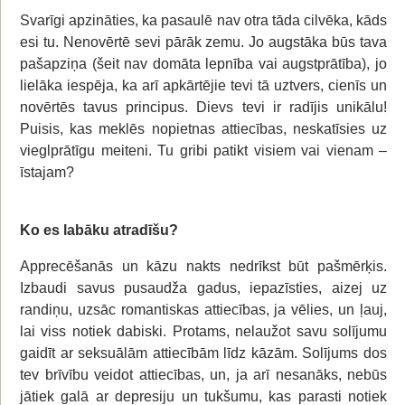
Svarīgi apzināties, ka pasaulē nav otra tāda cilvēka, kāds
esi tu. Nenovērtē sevi pārāk zemu. Jo augstāka būs tava
pašapziņa (šeit nav domāta lepnība vai augstprātība), jo
lielāka iespēja, ka arī apkārtējie tevi tā uztvers, cienīs un
novērtēs tavus principus. Dievs tevi ir radījis unikālu!
Puisis, kas meklēs nopietnas attiecības, neskatīsies uz
vieglprātīgu meiteni. Tu gribi patikt visiem vai vienam –
īstajam?
Ko es labāku atradīšu?
Apprecēšanās un kāzu nakts nedrīkst būt pašmērķis.
Izbaudi savus pusaudža gadus, iepazīsties, aizej uz
randiņu, uzsāc romantiskas attiecības, ja vēlies, un ļauj,
lai viss notiek dabiski. Protams, nelaužot savu solījumu
gaidīt ar seksuālām attiecībām līdz kāzām. Solījums dos
tev brīvību veidot attiecības, un, ja arī nesanāks, nebūs
jātiek galā ar depresiju un tukšumu, kas parasti notiek