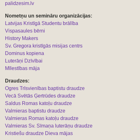
palidzesim.lv
Nometņu un semināru organizācijas:
L
atvijas Kristīgā Studentu brālība
Vispasaules bērni
History Makers
Sv. Gregora kristīgās misijas centrs
Dominus kopiena
Luterāņi Dzīvībai
Mīlestības māja
Draudzes:
Ogres Trīsvienības baptistu draudze
Vecā Svētās Ģertrūdes draudze
Saldus Romas katoļu draudze
Valmieras baptistu draudze
Valmieras Romas katoļu draudze
Valmieras Sv. Sīmaņa luterāņu draudze
Kristiešu draudze Dieva mājas