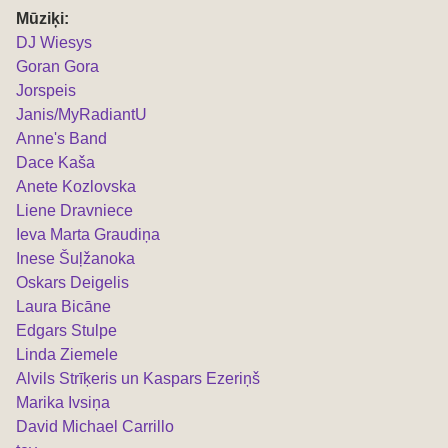
Mūziķi:
DJ Wiesys
Goran Gora
Jorspeis
Janis/MyRadiantU
Anne's Band
Dace Kaša
Anete Kozlovska
Liene Dravniece
Ieva Marta Graudiņa
Inese Šuļžanoka
Oskars Deigelis
Laura Bicāne
Edgars Stulpe
Linda Ziemele
Alvils Strīķeris un Kaspars Ezeriņš
Marika Ivsiņa
David Michael Carrillo