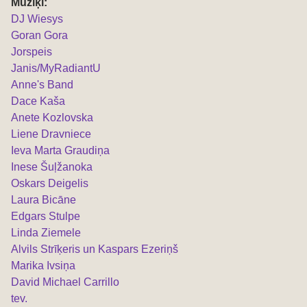
Mūziķi:
DJ Wiesys
Goran Gora
Jorspeis
Janis/MyRadiantU
Anne's Band
Dace Kaša
Anete Kozlovska
Liene Dravniece
Ieva Marta Graudiņa
Inese Šuļžanoka
Oskars Deigelis
Laura Bicāne
Edgars Stulpe
Linda Ziemele
Alvils Strīķeris un Kaspars Ezeriņš
Marika Ivsiņa
David Michael Carrillo
tev.