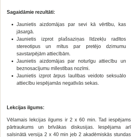
Sagaidāmie rezultāti:
Jaunietis aizdomājas par sevi kā vērtību, kas
jāsargā.
Jaunietis izprot plašsaziņas līdzekļu radītos
stereotipus un mītus par pretējo dzimumu
savstarpējām attiecībām.
Jaunietis aizdomājas par noturīgu attiecību un
beznosacījumu mīlestības nozīmi.
Jaunietis izprot ārpus laulības veidoto seksuālo
attiecību iespējamās negatīvās sekas.
Lekcijas ilgums:
Vēlamais lekcijas ilgums ir 2 x 60 min. Tad iespējams
pārtraukums un brīvākas diskusijas. Iespējama arī
saīsinātā versija 2 x 40 min jeb 2 akadēmiskās stundas