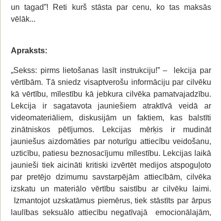
un tagad”! Reti kurš stāsta par cenu, ko tas maksās
vēlāk...
Apraksts:
„Sekss: pirms lietošanas lasīt instrukciju!” – lekcija par
vērtībām. Tā sniedz visaptverošu informāciju par cilvēku
kā vērtību, mīlestību kā jebkura cilvēka pamatvajadzību.
Lekcija ir sagatavota jauniešiem atraktīvā veidā ar
videomateriāliem, diskusijām un faktiem, kas balstīti
zinātniskos pētījumos. Lekcijas mērķis ir mudināt
jauniešus aizdomāties par noturīgu attiecību veidošanu,
uzticību, patiesu beznosacījumu mīlestību. Lekcijas laikā
jaunieši tiek aicināti kritiski izvērtēt medijos atspoguļoto
par pretējo dzimumu savstarpējām attiecībām, cilvēka
izskatu un materiālo vērtību saistību ar cilvēku laimi.
Izmantojot uzskatāmus piemērus, tiek stāstīts par ārpus
laulības seksuālo attiecību negatīvajā emocionālajām,