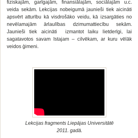
fiziskajām, garīgajām, finansiālajām, sociālajām u.c.
veida sekām. Lekcijas nobeigumā jaunieši tiek aicināti
apsvērt atturību kā visdrošāko veidu, kā izsargāties no
nevēlamajām ārlaulības dzimumattiecību sekām.
Jaunieši tiek aicināti izmantot laiku lietderīgi, lai
sagatavotos savam īstajam – cilvēkam, ar kuru vēlāk
veidos ģimeni.
Lekcijas fragments Liepājas Universitātē
2011. gadā.