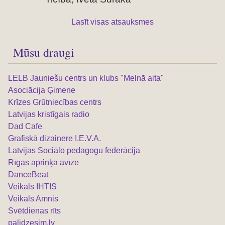
Lasīt visas atsauksmes
Mūsu draugi
LELB Jauniešu centrs un klubs "Melnā aita"
Asociācija Ģimene
Krīzes Grūtniecības centrs
Latvijas kristīgais radio
Dad Cafe
Grafiskā dizainere I.E.V.A.
Latvijas Sociālo pedagogu federācija
Rīgas apriņķa avīze
DanceBeat
Veikals IHTIS
Veikals Amnis
Svētdienas rīts
palidzesim.lv