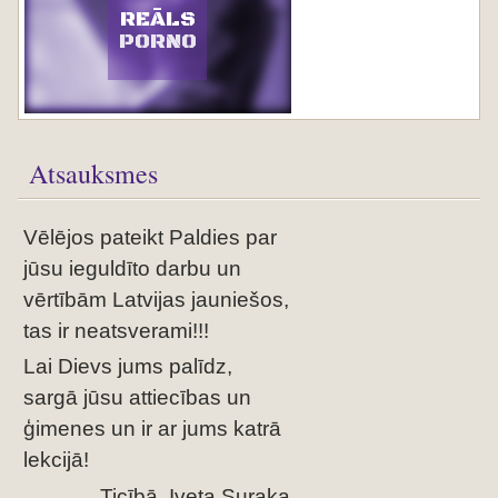
REĀLS
PORNO
Atsauksmes
Vēlējos pateikt Paldies par
jūsu ieguldīto darbu un
vērtībām Latvijas jauniešos,
tas ir neatsverami!!!
Lai Dievs jums palīdz,
sargā jūsu attiecības un
ģimenes un ir ar jums katrā
lekcijā!
Ticībā, Iveta Suraka