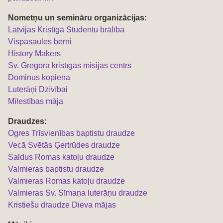
Nometņu un semināru organizācijas:
L
atvijas Kristīgā Studentu brālība
Vispasaules bērni
History Makers
Sv. Gregora kristīgās misijas centrs
Dominus kopiena
Luterāņi Dzīvībai
Mīlestības māja
Draudzes:
Ogres Trīsvienības baptistu draudze
Vecā Svētās Ģertrūdes draudze
Saldus Romas katoļu draudze
Valmieras baptistu draudze
Valmieras Romas katoļu draudze
Valmieras Sv. Sīmaņa luterāņu draudze
Kristiešu draudze Dieva mājas