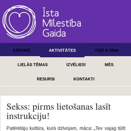
SĀKUMS
AKTIVITĀTES
VIŅŠ & VIŅA
LIELĀS TĒMAS
IZVĒLIES!
MĒS
RESURSI
KONTAKTI
Sekss: pirms lietošanas lasīt
instrukciju!
Patērētāju kultūra, kurā dzīvojam, māca: „Tev vajag tūlīt