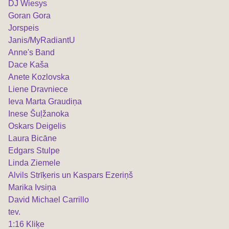
DJ Wiesys
Goran Gora
Jorspeis
Janis/MyRadiantU
Anne's Band
Dace Kaša
Anete Kozlovska
Liene Dravniece
Ieva Marta Graudiņa
Inese Šuļžanoka
Oskars Deigelis
Laura Bicāne
Edgars Stulpe
Linda Ziemele
Alvils Strīķeris un Kaspars Ezeriņš
Marika Ivsiņa
David Michael Carrillo
tev.
1:16 Kliķe