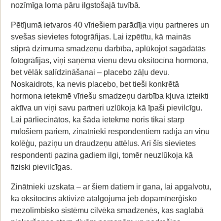
nozīmīga loma pāru ilgstošajā tuvībā.
Pētījumā ietvaros 40 vīriešiem parādīja viņu partneres un
svešas sievietes fotogrāfijas. Lai izpētītu, kā mainās
stiprā dzimuma smadzeņu darbība, aplūkojot sagādātās
fotogrāfijas, viņi saņēma vienu devu oksitocīna hormona,
bet vēlāk salīdzināšanai – placebo zāļu devu.
Noskaidrots, ka nevis placebo, bet tieši konkrētā
hormona ietekmē vīriešu smadzeņu darbība kļuva izteikti
aktīva un viņi savu partneri uzlūkoja kā īpaši pievilcīgu.
Lai pārliecinātos, ka šāda ietekme noris tikai starp
mīlošiem pāriem, zinātnieki respondentiem rādīja arī viņu
kolēģu, paziņu un draudzeņu attēlus. Arī šīs sievietes
respondenti pazina gadiem ilgi, tomēr neuzlūkoja kā
fiziski pievilcīgas.
Zinātnieki uzskata – ar šiem datiem ir gana, lai apgalvotu,
ka oksitocīns aktivizē atalgojuma jeb dopamīnerģisko
mezolimbisko sistēmu cilvēka smadzenēs, kas saglabā