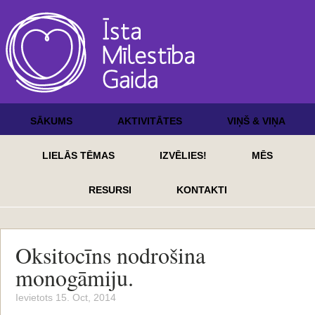
SĀKUMS
AKTIVITĀTES
VIŅŠ & VIŅA
LIELĀS TĒMAS
IZVĒLIES!
MĒS
RESURSI
KONTAKTI
Oksitocīns nodrošina
monogāmiju.
Ievietots 15. Oct, 2014