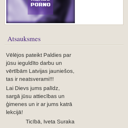
PORNO
Atsauksmes
Vēlējos pateikt Paldies par
jūsu ieguldīto darbu un
vērtībām Latvijas jauniešos,
tas ir neatsverami!!!
Lai Dievs jums palīdz,
sargā jūsu attiecības un
ģimenes un ir ar jums katrā
lekcijā!
Ticībā, Iveta Suraka