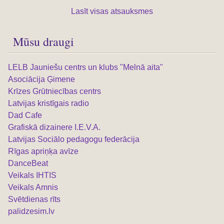
Lasīt visas atsauksmes
Mūsu draugi
LELB Jauniešu centrs un klubs "Melnā aita"
Asociācija Ģimene
Krīzes Grūtniecības centrs
Latvijas kristīgais radio
Dad Cafe
Grafiskā dizainere I.E.V.A.
Latvijas Sociālo pedagogu federācija
Rīgas apriņķa avīze
DanceBeat
Veikals IHTIS
Veikals Amnis
Svētdienas rīts
palidzesim.lv