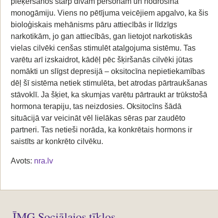
pieķeršanos starp divām personām un nodrošina
monogāmiju. Viens no pētījuma veicējiem apgalvo, ka šis
bioloģiskais mehānisms pāru attiecībās ir līdzīgs
narkotikām, jo gan attiecībās, gan lietojot narkotiskās
vielas cilvēki cenšas stimulēt atalgojuma sistēmu. Tas
varētu arī izskaidrot, kādēļ pēc šķiršanās cilvēki jūtas
nomākti un slīgst depresijā – oksitocīna nepietiekamības
dēļ šī sistēma netiek stimulēta, bet atrodas pārtraukšanas
stāvoklī. Ja šķiet, ka skumjas varētu pārtraukt ar trūkstošā
hormona terapiju, tas neizdosies. Oksitocīns šādā
situācijā var veicināt vēl lielākas sēras par zaudēto
partneri. Tas netieši norāda, ka konkrētais hormons ir
saistīts ar konkrēto cilvēku.
Avots:
nra.lv
ĪMG Sociālajos tīklos