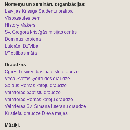
Nometņu un semināru organizācijas:
L
atvijas Kristīgā Studentu brālība
Vispasaules bērni
History Makers
Sv. Gregora kristīgās misijas centrs
Dominus kopiena
Luterāņi Dzīvībai
Mīlestības māja
Draudzes:
Ogres Trīsvienības baptistu draudze
Vecā Svētās Ģertrūdes draudze
Saldus Romas katoļu draudze
Valmieras baptistu draudze
Valmieras Romas katoļu draudze
Valmieras Sv. Sīmaņa luterāņu draudze
Kristiešu draudze Dieva mājas
Mūziķi: