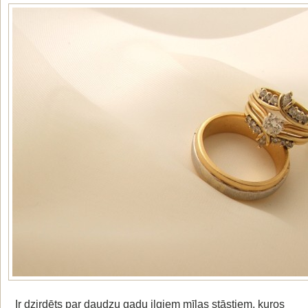
Ir dzirdēts par daudzu gadu ilgiem mīlas stāstiem, kuros