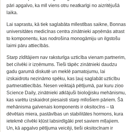
pāri apgalvo, ka mīl viens otru neatkarīgi no aizritējušā
laika.
Lai saprastu, kā tiek saglabāta mīlestības saikne, Bonnas
universitātes medicīnas centra zinātnieki apņēmās atrast
to komponentu, kas nodrošina monogāmiju un ilgstošu
laimi pāru attiecībās.
Starp zīdītājiem nav raksturīga uzticība vienam partnerim,
bet cilvēki ir izņēmums. Tieši tāpēc zinātnieki daudzu
gadu garumā diskutē un meklē pamatojumu, lai
izskaidrotu nezināmo spēku, kas ļauj saglabāt uzticību
partnerattiecībās. Nesen veiktajā pētījumā, par kuru ziņo
Science Daily, zinātnieki atklājuši bioloģisku mehānismu,
kas varētu izskaidrot piesaisti starp mīlošiem pāriem. Šā
mehānisma galvenais komponents ir oksitocīns – tā
dēvētais miera, pastāvības un stabilitātes hormons, kura
ietekmē cilvēki kļūst labsirdīgāki pret saviem mīļajiem.
Un, kā apgalvo pētījuma veicēji, tieši oksitocīnam ir