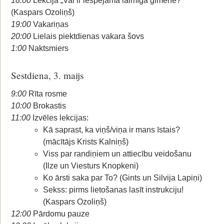
18:00
Lekcija „Vai ir iespējama laimīga ģimene?”
(Kaspars Ozoliņš)
19:00
Vakariņas
20:00
Lielais piektdienas vakara šovs
1:00
Naktsmiers
Sestdiena, 3. maijs
9:00
Rīta rosme
10:00
Brokastis
11:00
Izvēles lekcijas:
Kā saprast, ka viņš/viņa ir mans īstais?
(mācītājs Krists Kalniņš)
Viss par randiņiem un attiecību veidošanu
(Ilze un Viesturs Knopkeni)
Ko ārsti saka par To? (Gints un Silvija Lapiņi)
Sekss: pirms lietošanas lasīt instrukciju!
(Kaspars Ozoliņš)
12:00
Pārdomu pauze