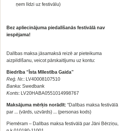
ņem līdzi uz festivālu)
Bez apliecinājuma piedalīšanās festivālā nav
iespējama!
Dalības maksa jāsamaksā reizē ar pieteikuma
aizpildīšanu, veicot pārskaitījumu uz kontu:
Biedrība “Īsta Mīlestība Gaida”
Reģ. Nr.
: LV40008107510
Banka
: Swedbank
Konts
: LV20HABA0551014998767
Maksājuma mērķis norādīt:
“Dalības maksa festivālā
par ... (vārds, uzvārds) ... (personas kods)
Piemēram – Dalības maksa festivālā par Jāni Bērziņu,
p.k.010180-11001.