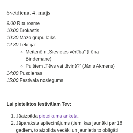
Svētdiena, 4. maijs
9:00
Rīta rosme
10:00
Brokastis
10:30
Mazo grupu laiks
12:30
Lekcija:
Meitenēm „Sievietes vērtība” (Irēna
Bindemane)
Puišiem „Tēvs vai tēviņš?” (Jānis Akmens)
14:00
Pusdienas
15:00
Festivāla noslēgums
Lai pieteiktos festivālam Tev:
Jāaizpilda
pieteikuma anketa
.
Jāparaksta apliecinājums (tiem, kas jaunāki par 18
gadiem, to aizpilda vecāki un jaunietis to obligāti