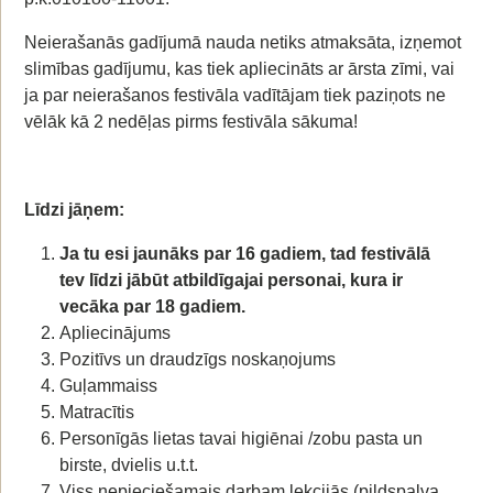
Neierašanās gadījumā nauda netiks atmaksāta, izņemot
slimības gadījumu, kas tiek apliecināts ar ārsta zīmi, vai
ja par neierašanos festivāla vadītājam tiek paziņots ne
vēlāk kā 2 nedēļas pirms festivāla sākuma!
Līdzi jāņem:
Ja tu esi jaunāks par 16 gadiem, tad festivālā
tev līdzi jābūt atbildīgajai personai, kura ir
vecāka par 18 gadiem.
Apliecinājums
Pozitīvs un draudzīgs noskaņojums
Guļammaiss
Matracītis
Personīgās lietas tavai higiēnai /zobu pasta un
birste, dvielis u.t.t.
Viss nepieciešamais darbam lekcijās (pildspalva,