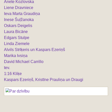
Anete Kozlovska
Liene Dravniece
Ieva Marta Graudiņa
Inese Šuļžanoka
Oskars Deigelis
Laura Bicāne
Edgars Stulpe
Linda Ziemele
Alvils Strīķeris un Kaspars Ezeriņš
Marika Ivsiņa
David Michael Carrillo
tev.
1:16 Kliķe
Kaspars Ezeriņš, Kristīne Prauliņa un Draugi