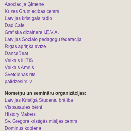
Asociācija Ģimene
Krīzes Grūtniecības centrs
Latvijas kristīgais radio
Dad Cafe
Grafiskā dizainere I.E.V.A.
Latvijas Sociālo pedagogu federācija
Rīgas apriņķa avīze
DanceBeat
Veikals IHTIS
Veikals Amnis
Svētdienas rīts
palidzesim.lv
Nometņu un semināru organizācijas:
L
atvijas Kristīgā Studentu brālība
Vispasaules bērni
History Makers
Sv. Gregora kristīgās misijas centrs
Dominus kopiena