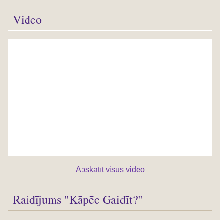
Video
Apskatīt visus video
Raidījums "Kāpēc Gaidīt?"