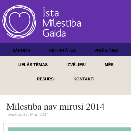
SĀKUMS
AKTIVITĀTES
VIŅŠ & VIŅA
LIELĀS TĒMAS
IZVĒLIES!
MĒS
RESURSI
KONTAKTI
Mīlestība nav mirusi 2014
Ievietots 17. Mar, 2014