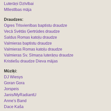
Luterāņi Dzīvībai
Mīlestības māja
Draudzes:
Ogres Trīsvienības baptistu draudze
Vecā Svētās Ģertrūdes draudze
Saldus Romas katoļu draudze
Valmieras baptistu draudze
Valmieras Romas katoļu draudze
Valmieras Sv. Sīmaņa luterāņu draudze
Kristiešu draudze Dieva mājas
Mūziķi:
DJ Wiesys
Goran Gora
Jorspeis
Janis/MyRadiantU
Anne's Band
Dace Kaša