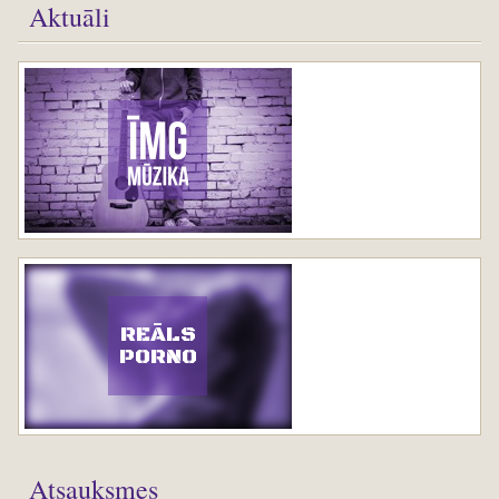
Aktuāli
REĀLS
PORNO
Atsauksmes