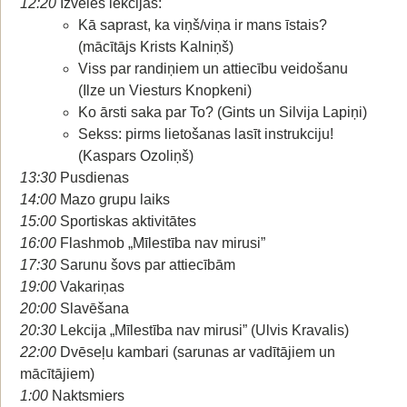
12:20
Izvēles lekcijas:
Kā saprast, ka viņš/viņa ir mans īstais?
(mācītājs Krists Kalniņš)
Viss par randiņiem un attiecību veidošanu
(Ilze un Viesturs Knopkeni)
Ko ārsti saka par To? (Gints un Silvija Lapiņi)
Sekss: pirms lietošanas lasīt instrukciju!
(Kaspars Ozoliņš)
13:30
Pusdienas
14:00
Mazo grupu laiks
15:00
Sportiskas aktivitātes
16:00
Flashmob „Mīlestība nav mirusi”
17:30
Sarunu šovs par attiecībām
19:00
Vakariņas
20:00
Slavēšana
20:30
Lekcija „Mīlestība nav mirusi” (Ulvis Kravalis)
22:00
Dvēseļu kambari (sarunas ar vadītājiem un
mācītājiem)
1:00
Naktsmiers