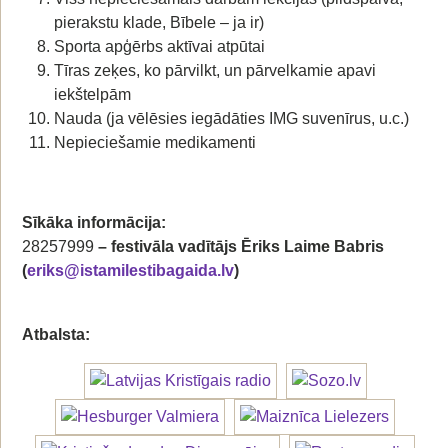
pierakstu klade, Bībele – ja ir)
Sporta apģērbs aktīvai atpūtai
Tīras zeķes, ko pārvilkt, un pārvelkamie apavi
iekštelpām
Nauda (ja vēlēsies iegādāties IMG suvenīrus, u.c.)
Nepieciešamie medikamenti
Sīkāka informācija:
28257999
– festivāla vadītājs Ēriks Laime Babris
(
eriks@istamilestibagaida.lv
)
Atbalsta: