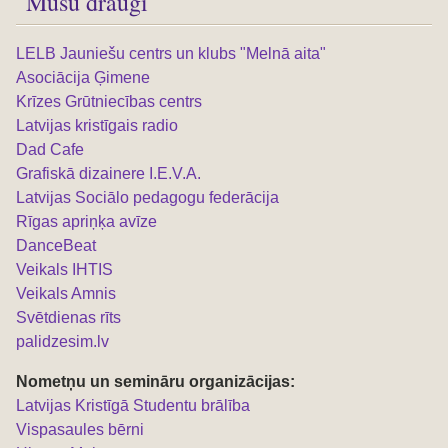
Mūsu draugi
LELB Jauniešu centrs un klubs "Melnā aita"
Asociācija Ģimene
Krīzes Grūtniecības centrs
Latvijas kristīgais radio
Dad Cafe
Grafiskā dizainere I.E.V.A.
Latvijas Sociālo pedagogu federācija
Rīgas apriņķa avīze
DanceBeat
Veikals IHTIS
Veikals Amnis
Svētdienas rīts
palidzesim.lv
Nometņu un semināru organizācijas:
L
atvijas Kristīgā Studentu brālība
Vispasaules bērni