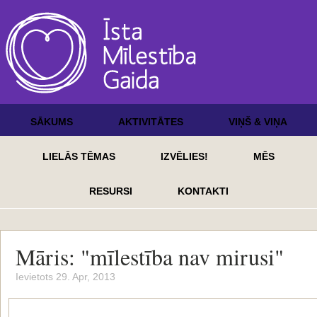
SĀKUMS
AKTIVITĀTES
VIŅŠ & VIŅA
LIELĀS TĒMAS
IZVĒLIES!
MĒS
RESURSI
KONTAKTI
Māris: "mīlestība nav mirusi"
Ievietots 29. Apr, 2013