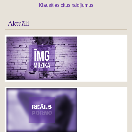
Klausīties citus raidījumus
Aktuāli
REĀLS
PORNO