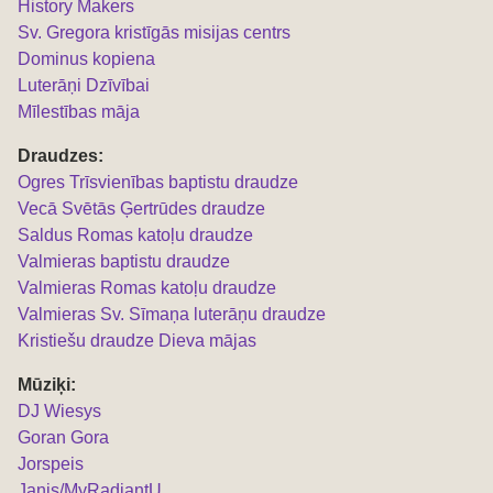
History Makers
Sv. Gregora kristīgās misijas centrs
Dominus kopiena
Luterāņi Dzīvībai
Mīlestības māja
Draudzes:
Ogres Trīsvienības baptistu draudze
Vecā Svētās Ģertrūdes draudze
Saldus Romas katoļu draudze
Valmieras baptistu draudze
Valmieras Romas katoļu draudze
Valmieras Sv. Sīmaņa luterāņu draudze
Kristiešu draudze Dieva mājas
Mūziķi:
DJ Wiesys
Goran Gora
Jorspeis
Janis/MyRadiantU