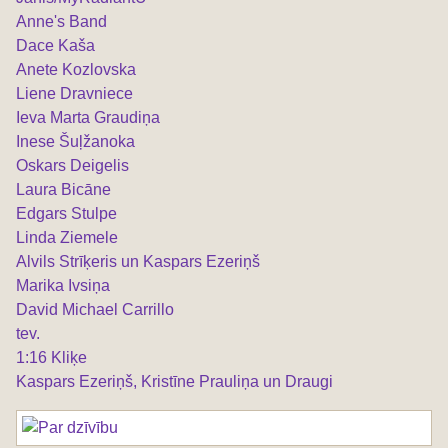
Anne's Band
Dace Kaša
Anete Kozlovska
Liene Dravniece
Ieva Marta Graudiņa
Inese Šuļžanoka
Oskars Deigelis
Laura Bicāne
Edgars Stulpe
Linda Ziemele
Alvils Strīķeris un Kaspars Ezeriņš
Marika Ivsiņa
David Michael Carrillo
tev.
1:16 Kliķe
Kaspars Ezeriņš, Kristīne Prauliņa un Draugi