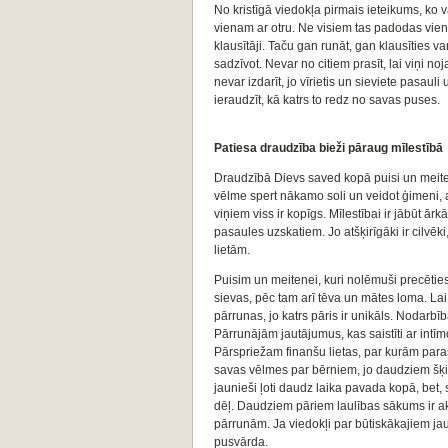
No kristīgā viedokļa pirmais ieteikums, ko va
vienam ar otru. Ne visiem tas padodas vienlīdz 
klausītāji. Taču gan runāt, gan klausīties v
sadzīvot. Nevar no citiem prasīt, lai viņi no
nevar izdarīt, jo vīrietis un sieviete pasauli
ieraudzīt, kā katrs to redz no savas puses.
Patiesa draudzība bieži pāraug mīlestībā
Draudzībā Dievs saved kopā puisi un meiteni,
vēlme spert nākamo soli un veidot ģimeni, a
viņiem viss ir kopīgs. Mīlestībai ir jābūt ārkā
pasaules uzskatiem. Jo atšķirīgāki ir cilvēk
lietām.
Puisim un meitenei, kuri nolēmuši precēties
sievas, pēc tam arī tēva un mātes loma. Lai
pārrunas, jo katrs pāris ir unikāls. Nodar
Pārrunājām jautājumus, kas saistīti ar intīmo
Pārspriežam finanšu lietas, par kurām paras
savas vēlmes par bērniem, jo daudziem šķie
jaunieši ļoti daudz laika pavada kopā, bet,
dēļ. Daudziem pāriem laulības sākums ir a
pārrunām. Ja viedokļi par būtiskākajiem jaut
pusvārda.