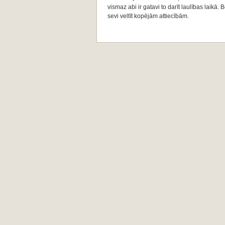
vismaz abi ir gatavi to darīt laulības laikā. 
sevi veltīt kopējām attiecībām.