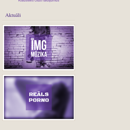
Klausīties citus raidījumus
Aktuāli
REĀLS
PORNO