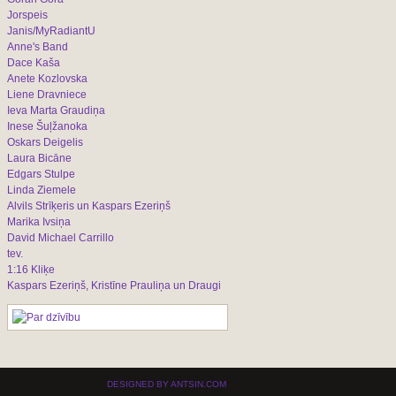
Jorspeis
Janis/MyRadiantU
Anne's Band
Dace Kaša
Anete Kozlovska
Liene Dravniece
Ieva Marta Graudiņa
Inese Šuļžanoka
Oskars Deigelis
Laura Bicāne
Edgars Stulpe
Linda Ziemele
Alvils Strīķeris un Kaspars Ezeriņš
Marika Ivsiņa
David Michael Carrillo
tev.
1:16 Kliķe
Kaspars Ezeriņš, Kristīne Prauliņa un Draugi
DESIGNED BY ANTSIN.COM