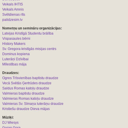
Veikals IHTIS
Veikals Amnis
Svētdienas rīts
palidzesim.lv
Nometņu un semināru organizācijas:
L
atvijas Kristīgā Studentu brālība
Vispasaules bērni
History Makers
Sv. Gregora kristīgās misijas centrs
Dominus kopiena
Luterāņi Dzīvībai
Mīlestības māja
Draudzes:
Ogres Trīsvienības baptistu draudze
Vecā Svētās Ģertrūdes draudze
Saldus Romas katoļu draudze
Valmieras baptistu draudze
Valmieras Romas katoļu draudze
Valmieras Sv. Sīmaņa luterāņu draudze
Kristiešu draudze Dieva mājas
Mūziķi:
DJ Wiesys
Goran Gora