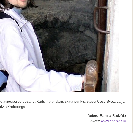
jo attiecību veidošanu. Kāds ir bibliskais skata punkts, stāsta Cēsu Svētā Jāņa
dzis Kreicbergs.
Autors: Rasma Rudzāte
Avots:
www.aprinkis.lv