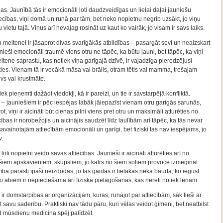
gas. Jaunībā tās ir emocionāli ļoti daudzveidīgas un lielai daļai jauniešu
ecības, viņi domā un runā par tām, bet neko nopietnu negrib uzsākt, jo viņu
 vietu tajā. Viņus arī nevajag rosināt uz kaut ko vairāk, jo visam ir savs laiks.
eitenei ir jāsaprot divas svarīgākās atbildības – pasargāt sevi un neaizskart
 Jaunieši emocionāli traumē viens otru ne tāpēc, ka būtu ļauni, bet tāpēc, ka viņi
tene saprastu, kas notiek viņa garīgajā dzīvē, ir vajadzīga pieredzējusi
āties. Vienam tā ir vecākā māsa vai brālis, otram tētis vai mamma, trešajam
vs vai krustmāte.
 pieņemti dažādi viedokļi, kā ir pareizi, un tie ir savstarpējā konfliktā.
ens – jauniešiem ir pēc iespējas labāk jāiepazīst vienam otru garīgās sarunās,
 viņi ir aicināti būt cieņas pilni viens pret otru un maksimāli atturēties no
ecības ir norobežojis un aicinājis saudzēt līdz laulībām arī tāpēc, ka tās nevar
savainotajām attiecībām emocionāli un garīgi, bet fiziski tas nav iespējams, jo
v.
 ļoti nopietni veido savas attiecības. Jaunieši ir aicināti atturēties arī no
ešiem apskāvieniem, skūpstiem, jo katrs no šiem soļiem provocē izmēģināt
a parasti īpaši neizdodas, jo tās gaidas ir lielākas nekā bauda, ko iegūst
li, jo abiem ir nepieciešama arī fiziskā pielāgošanās, kas nereti notiek lēnām.
 ir domstarpības ar organizācijām, kuras, runājot par attiecībām, sāk tieši ar
savu saderību. Praktiski nav tādu pāru, kuri vēlas veidot ģimeni, bet neatbilst
tad mūsdienu medicīna spēj palīdzēt.