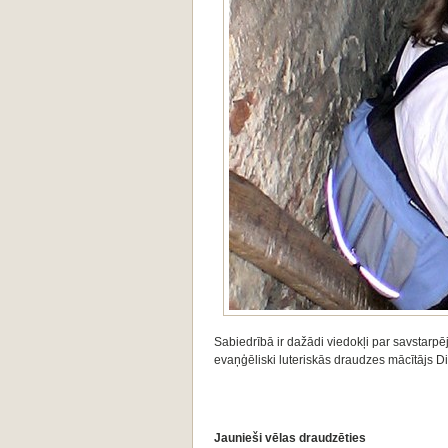
Sabiedrībā ir dažādi viedokļi par savstarpē
evaņģēliski luteriskās draudzes mācītājs Di
Jaunieši vēlas draudzēties