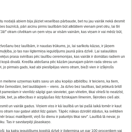
u nodaļā abiem bija jāiziet veselības pārbaude, bet nu jau vairāk nekā desmit
s baznīcā, pāri aicinu pirms laulībām būt atklātiem vienam pret otru, lai tīri
ki: "Jā!" otram cilvēkam un ņem viņu ar visām vainām, kas viņam ir vai mēdz būt,
zīvošanu bez laulībām, ir naudas trūkums, jo, lai sarīkotu kāzas, ir jāņem
 muļķība, jo tas nav ilgtermiņa ieguldījums jaunā pāra dzīvē. Lai salaulātos
ekļus prasa svinības pēc laulību ceremonijas, kas vairāk ir domātas radiem un
 būt kopā divatā. Kredīta atdošana pēc kāzām jaunajam pārim rada stresu un
, jo pirmais gads, kad abi pieslīpējas viens otram, bieži vien ir izšķirošs
un meitene uzņemas katrs savu un abu kopējo atbildību. Ir teiciens, ka tiem,
divi čemodāni, bet laulātajiem – viens. Ja dzīvo bez laulības, tad jebkurā brīdī
pamestam ir vienlīdz sāpīgi gan sievietei, gan vīrietim, tikai vīrieši to neatzīst,
dāk, bet, ja attiecības ir aizgājušas līdz fiziskajam līmenim, šķiroties cieš abi.
esmit un vairāk gadus. Viņiem viss ir kā laulībā un tai pašā laikā tomēr ir kaut
ens otram nav gatavi atdot līdz galam. Tāpēc nākas dzirdēt stāstus, ka svētdien
ēr brauc makšķerēt, viņš šo dienu ir paturējis tikai sev". Laulībā tā nevar, jo
aiku. Tas ir savstarpēji jāsaskaņo.
droši, ka katra ieguldījums kopējā dzīvē ir ilgtermiņa un par 100 procentiem vai