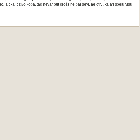
Bet, ja tikai dzīvo kopā, tad nevar būt drošs ne par sevi, ne otru, kā arī spēju visu