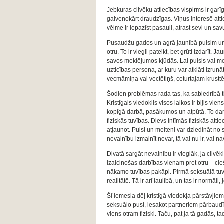
Jebkuras cilvēku attiecības vispirms ir garī
galvenokārt draudzīgas. Viņus interesē atti
vēlme ir iepazīst pasauli, atrast sevi un savu
Pusaudžu gados un agrā jaunībā puisim un m
otru. To ir viegli pateikt, bet grūti izdarīt.
savos meklējumos kļūdās. Lai puisis vai mei
uzticības persona, ar kuru var atklāti izrun
vecmāmiņa vai vectētiņš, ceturtajam krusttē
Šodien problēmas rada tas, ka sabiedrībā tiek
Kristīgais viedoklis visos laikos ir bijis vi
kopīgā darbā, pasākumos un atpūtā. To darot,
fiziskās tuvības. Dievs intīmās fiziskās atti
atjaunot. Puisi un meiteni var dziedināt no 
nevainību izmainīt nevar, tā vai nu ir, vai na
Divatā sargāt nevainību ir vieglāk, ja cilvēki
izaicinošas darbības vienam pret otru – ci
nākamo tuvības pakāpi. Pirmā seksuālā tuvīb
realitātē. Tā ir arī laulībā, un tas ir normā
Šī iemesla dēļ kristīgā viedokļa pārstāvjiem
seksuālo pusi, iesakot partneriem pārbaudīt 
viens otram fiziski. Taču, pat ja tā gadās, 