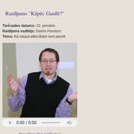
Raidījums "Kāpēc Gaidīt?"
Tiešraides datums:
10. janvāris
Raidījuma vadītājs:
Dainis Pandars
Tēma:
Kā neļaut attiecībām sevi pievilt