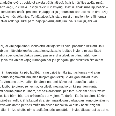
jadzētu ievērot, veidojot savstarpējās attiecībās, ir iemācīties atklāti runāt
viegli, jo cilvēki un viņu raksturi ir atšķirīgi. Daži ir labāki runātāji, bet citi –
ar iemācīties, un šīs prasmes ir jāapgūst, ja gribam labi saprasties un draudzīgi
jauš, ko mēs vēlamies. Turklāt attiecībās starp puisi un meiteni to reāli nemaz
 uztver atšķirīgi. Tikai pārrunājot jebkuru jautājumu vai situāciju, abi var
 lai viņi papildinātu viens otru, atklājot katrs savu pasaules uzskatu. Ja ir
biem ir jāveido kopīgs pasaules uzskats, jo laulātie ir viena miesa, tātad
rtīgi spēcīgai, lai blakus varētu pastāvēt divi cilvēki ar pilnīgi atšķirīgiem
i, jo vairāk viņiem vajag runāt gan par ļoti garīgām, gan visikdienišķākajām
, ir jāapzinās, ka pēc laulībām viņu dzīvē ienāks jaunas lomas – vīra un
 pārus sagatavotu tām, mēs rīkojam gan lekciju ciklu, gan individuālas
bībās viena no galvenajām tēmām ir padomi, kā veidot abpusēju dialogu.
 tuvību, jo pieredze liecina, ka cilvēki nezina, ko un kā par tiem runāt.
ti nerunā pirms laulībām, bet saskaras tūdaļ pēc tām. Aicinām pārus izteikt
t, kad bērni būs, tad arī domās par viņiem. To darām tāpēc, ka pirms kāzām
 stājoties laulībā, šī laika paliek arvien mazāk gan darba, gan jauno pienākumu
ktīvākais darba periods mūžā un arvien mazāk laika atliek nesteidzīgām
ājumi ir izdiskutēti pirms laulībām, pēc tam pāriem ir vieglāk saprasties pat no