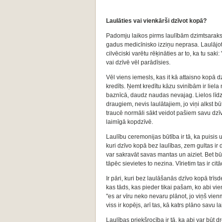
Laulāties vai vienkārši dzīvot kopā?
Padomju laikos pirms laulībām dzimtsarakst
gadus medicīnisko izziņu neprasa. Laulājotie
cilvēciski varētu rēķināties ar to, ka tu sa
vai dzīvē vēl parādīsies.
Vēl viens iemesls, kas it kā attaisno kopā d
kredīts. Ņemt kredītu kāzu svinībām ir liela
baznīcā, daudz naudas nevajag. Lielos līdz
draugiem, nevis laulātajiem, jo viņi alkst
traucē normāli sākt veidot pašiem savu dzīvi
laimīgā kopdzīvē.
Laulību ceremonijas būtība ir tā, ka puisis 
kuri dzīvo kopā bez laulības, zem gultas ir 
var sakravāt savas mantas un aiziet. Bet būt 
tāpēc sievietes to nezina. Vīrietim tas ir citā
Ir pāri, kuri bez laulāšanās dzīvo kopā trīsd
kas tāds, kas pieder tikai pašam, ko abi vi
"es ar vīru neko nevaru plānot, jo viņš vienm
viss ir kopējs, arī tas, kā katrs plāno savu l
Laulības priekšrocība ir tā, ka abi var būt 