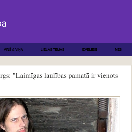
VIŅŠ & VIŅA
LIELĀS TĒMAS
IZVĒLIES!
MĒS
rgs: "Laimīgas laulības pamatā ir vienots