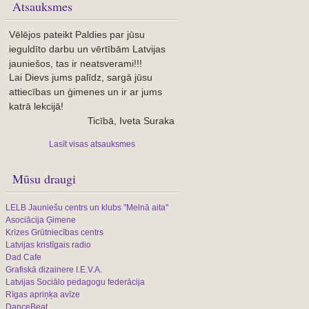
Atsauksmes
Vēlējos pateikt Paldies par jūsu
ieguldīto darbu un vērtībām Latvijas
jauniešos, tas ir neatsverami!!!
Lai Dievs jums palīdz, sargā jūsu
attiecības un ģimenes un ir ar jums
katrā lekcijā!
Ticībā, Iveta Suraka
Lasīt visas atsauksmes
Mūsu draugi
LELB Jauniešu centrs un klubs "Melnā aita"
Asociācija Ģimene
Krīzes Grūtniecības centrs
Latvijas kristīgais radio
Dad Cafe
Grafiskā dizainere I.E.V.A.
Latvijas Sociālo pedagogu federācija
Rīgas apriņķa avīze
DanceBeat