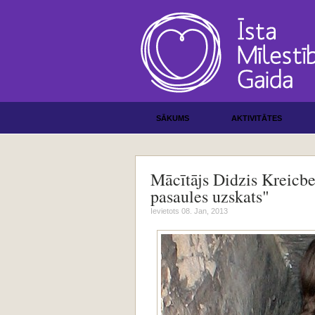
SĀKUMS
AKTIVITĀTES
Mācītājs Didzis Kreicbe
pasaules uzskats"
Ievietots 08. Jan, 2013