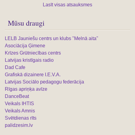
Lasīt visas atsauksmes
Mūsu draugi
LELB Jauniešu centrs un klubs "Melnā aita"
Asociācija Ģimene
Krīzes Grūtniecības centrs
Latvijas kristīgais radio
Dad Cafe
Grafiskā dizainere I.E.V.A.
Latvijas Sociālo pedagogu federācija
Rīgas apriņķa avīze
DanceBeat
Veikals IHTIS
Veikals Amnis
Svētdienas rīts
palidzesim.lv