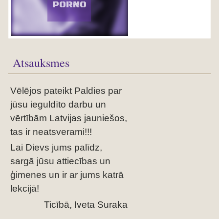
PORNO
Atsauksmes
Vēlējos pateikt Paldies par
jūsu ieguldīto darbu un
vērtībām Latvijas jauniešos,
tas ir neatsverami!!!
Lai Dievs jums palīdz,
sargā jūsu attiecības un
ģimenes un ir ar jums katrā
lekcijā!
Ticībā, Iveta Suraka