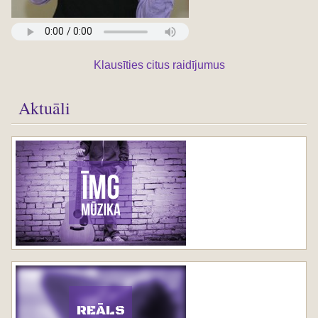
Klausīties citus raidījumus
Aktuāli
REĀLS