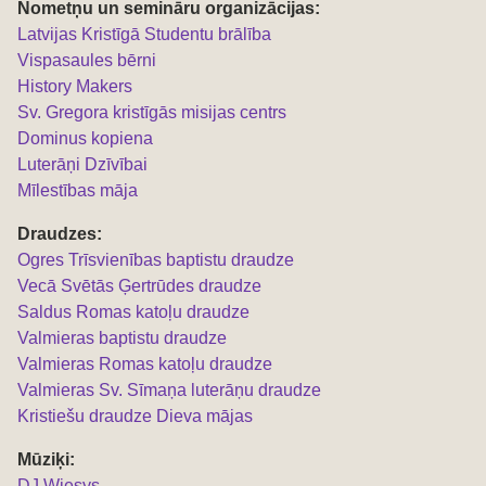
Nometņu un semināru organizācijas:
L
atvijas Kristīgā Studentu brālība
Vispasaules bērni
History Makers
Sv. Gregora kristīgās misijas centrs
Dominus kopiena
Luterāņi Dzīvībai
Mīlestības māja
Draudzes:
Ogres Trīsvienības baptistu draudze
Vecā Svētās Ģertrūdes draudze
Saldus Romas katoļu draudze
Valmieras baptistu draudze
Valmieras Romas katoļu draudze
Valmieras Sv. Sīmaņa luterāņu draudze
Kristiešu draudze Dieva mājas
Mūziķi:
DJ Wiesys