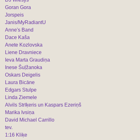
Goran Gora
Jorspeis
Janis/MyRadiantU
Anne's Band
Dace Kaša
Anete Kozlovska
Liene Dravniece
Ieva Marta Graudiņa
Inese Šuļžanoka
Oskars Deigelis
Laura Bicāne
Edgars Stulpe
Linda Ziemele
Alvils Strīķeris un Kaspars Ezeriņš
Marika Ivsiņa
David Michael Carrillo
tev.
1:16 Kliķe