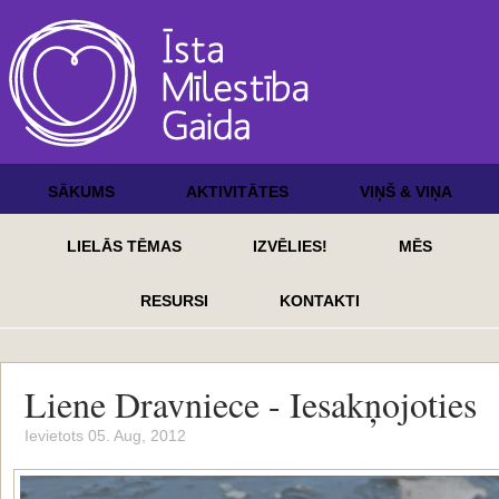
SĀKUMS
AKTIVITĀTES
VIŅŠ & VIŅA
LIELĀS TĒMAS
IZVĒLIES!
MĒS
RESURSI
KONTAKTI
Liene Dravniece - Iesakņojoties
Ievietots 05. Aug, 2012