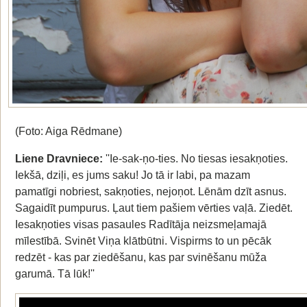
(Foto: Aiga Rēdmane)
Liene Dravniece:
''Ie-sak-ņo-ties. No tiesas iesakņoties.
Iekšā, dziļi, es jums saku! Jo tā ir labi, pa mazam
pamatīgi nobriest, sakņoties, nejoņot. Lēnām dzīt asnus.
Sagaidīt pumpurus. Ļaut tiem pašiem vērties vaļā. Ziedēt.
Iesakņoties visas pasaules Radītāja neizsmeļamajā
mīlestībā. Svinēt Viņa klātbūtni. Vispirms to un pēcāk
redzēt - kas par ziedēšanu, kas par svinēšanu mūža
garumā. Tā lūk!''