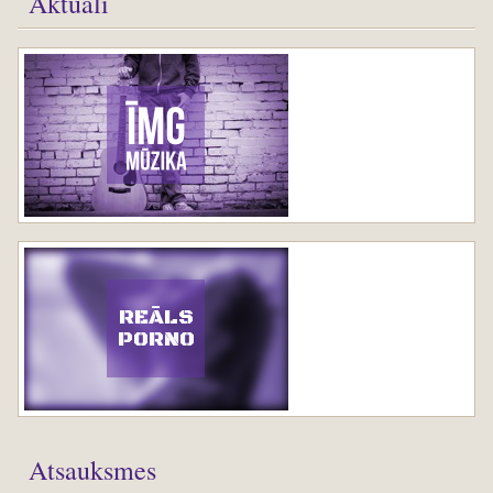
Aktuāli
REĀLS
PORNO
Atsauksmes