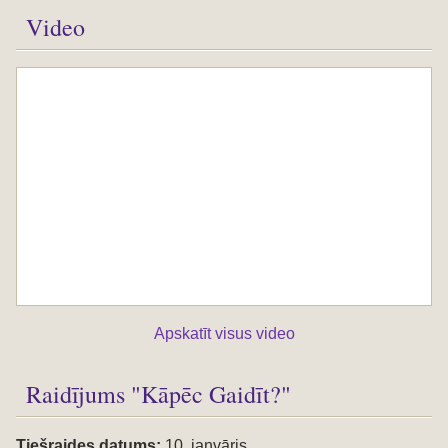
Video
Apskatīt visus video
Raidījums "Kāpēc Gaidīt?"
Tiešraides datums:
10. janvāris