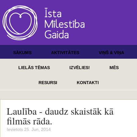
SĀKUMS
AKTIVITĀTES
VIŅŠ & VIŅA
LIELĀS TĒMAS
IZVĒLIES!
MĒS
RESURSI
KONTAKTI
Laulība - daudz skaistāk kā
filmās rāda.
Ievietots 25. Jun, 2014