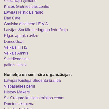
Asociācija Ģimene
Krīzes Grūtniecības centrs
Latvijas kristīgais radio
Dad Cafe
Grafiskā dizainere I.E.V.A.
Latvijas Sociālo pedagogu federācija
Rīgas apriņķa avīze
DanceBeat
Veikals IHTIS
Veikals Amnis
Svētdienas rīts
palidzesim.lv
Nometņu un semināru organizācijas:
L
atvijas Kristīgā Studentu brālība
Vispasaules bērni
History Makers
Sv. Gregora kristīgās misijas centrs
Dominus kopiena