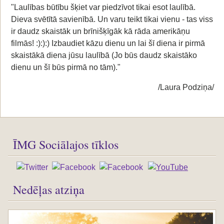
"Laulības būtību šķiet var piedzīvot tikai esot laulībā.
Dieva svētītā savienībā. Un varu teikt tikai vienu - tas viss
ir daudz skaistāk un brīnišķīgāk kā rāda amerikāņu
filmās! :):):) Izbaudiet kāzu dienu un lai šī diena ir pirmā
skaistākā diena jūsu laulībā (Jo būs daudz skaistāko
dienu un šī būs pirmā no tām)."
/Laura Podziņa/
ĪMG Sociālajos tīklos
Nedēļas atziņa