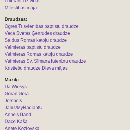
Luterāņi Dzīvībai
Mīlestības māja
Draudzes:
Ogres Trīsvienības baptistu draudze
Vecā Svētās Ģertrūdes draudze
Saldus Romas katoļu draudze
Valmieras baptistu draudze
Valmieras Romas katoļu draudze
Valmieras Sv. Sīmaņa luterāņu draudze
Kristiešu draudze Dieva mājas
Mūziķi:
DJ Wiesys
Goran Gora
Jorspeis
Janis/MyRadiantU
Anne's Band
Dace Kaša
Anete Kozlovska