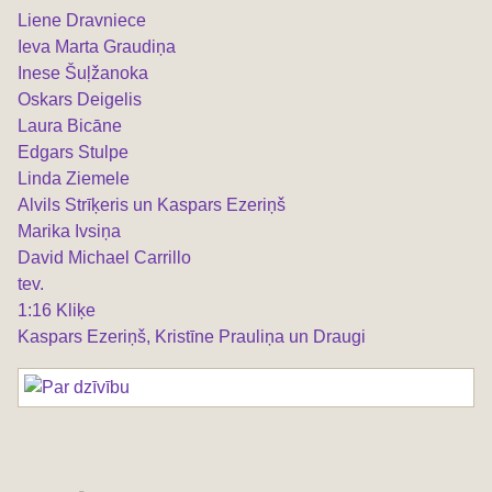
Liene Dravniece
Ieva Marta Graudiņa
Inese Šuļžanoka
Oskars Deigelis
Laura Bicāne
Edgars Stulpe
Linda Ziemele
Alvils Strīķeris un Kaspars Ezeriņš
Marika Ivsiņa
David Michael Carrillo
tev.
1:16 Kliķe
Kaspars Ezeriņš, Kristīne Prauliņa un Draugi