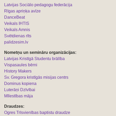
Latvijas Sociālo pedagogu federācija
Rīgas apriņķa avīze
DanceBeat
Veikals IHTIS
Veikals Amnis
Svētdienas rīts
palidzesim.lv
Nometņu un semināru organizācijas:
L
atvijas Kristīgā Studentu brālība
Vispasaules bērni
History Makers
Sv. Gregora kristīgās misijas centrs
Dominus kopiena
Luterāņi Dzīvībai
Mīlestības māja
Draudzes:
Ogres Trīsvienības baptistu draudze