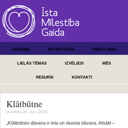
SĀKUMS
AKTIVITĀTES
VIŅŠ & VIŅA
LIELĀS TĒMAS
IZVĒLIES!
MĒS
RESURSI
KONTAKTI
Klātbūtne
Ievietots 26. Jun, 2015
„Klātbūtnes dāvana ir reta un skaista dāvana. Atnākt –