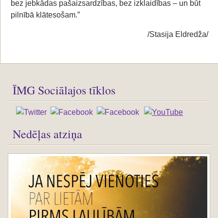
bez jebkādas pašaizsardzības, bez izklaidības – un būt
pilnībā klātesošam.”
/Stasija Eldredža/
ĪMG Sociālajos tīklos
Nedēļas atziņa