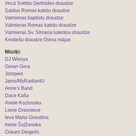
Vecā Svētās Ģertrūdes draudze
Saldus Romas katoļu draudze
Valmieras baptistu draudze
Valmieras Romas katoļu draudze
Valmieras Sv. Sīmaņa luterāņu draudze
Kristiešu draudze Dieva mājas
Mūziķi:
DJ Wiesys
Goran Gora
Jorspeis
Janis/MyRadiantU
Anne's Band
Dace Kaša
Anete Kozlovska
Liene Dravniece
Ieva Marta Graudiņa
Inese Šuļžanoka
Oskars Deigelis