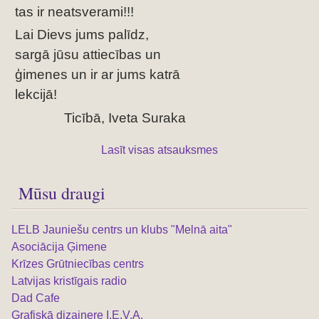
tas ir neatsverami!!!
Lai Dievs jums palīdz,
sargā jūsu attiecības un
ģimenes un ir ar jums katrā
lekcijā!
Ticībā, Iveta Suraka
Lasīt visas atsauksmes
Mūsu draugi
LELB Jauniešu centrs un klubs "Melnā aita"
Asociācija Ģimene
Krīzes Grūtniecības centrs
Latvijas kristīgais radio
Dad Cafe
Grafiskā dizainere I.E.V.A.