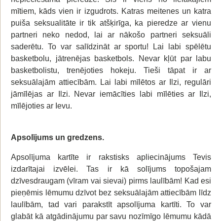
mītiem, kāds vien ir izgudrots. Katras meitenes un katra
puiša seksualitāte ir tik atšķirīga, ka pieredze ar vienu
partneri neko nedod, lai ar nākošo partneri seksuāli
saderētu. To var salīdzināt ar sportu! Lai labi spēlētu
basketbolu, jātrenējas basketbols. Nevar kļūt par labu
basketbolistu, trenējoties hokeju. Tieši tāpat ir ar
seksuālajām attiecībām. Lai labi mīlētos ar Ilzi, regulāri
jāmīlējas ar Ilzi. Nevar iemācīties labi mīlēties ar Ilzi,
mīlējoties ar Ievu.
Apsolījums un gredzens.
Apsolījuma kartīte ir rakstisks apliecinājums Tevis
izdarītajai izvēlei. Tas ir kā solījums topošajam
dzīvesdraugam (vīram vai sievai) pirms laulībām! Kad esi
pieņēmis lēmumu dzīvot bez seksuālajām attiecībām līdz
laulībām, tad vari parakstīt apsolījuma kartīti. To var
glabāt kā atgādinājumu par savu nozīmīgo lēmumu kādā