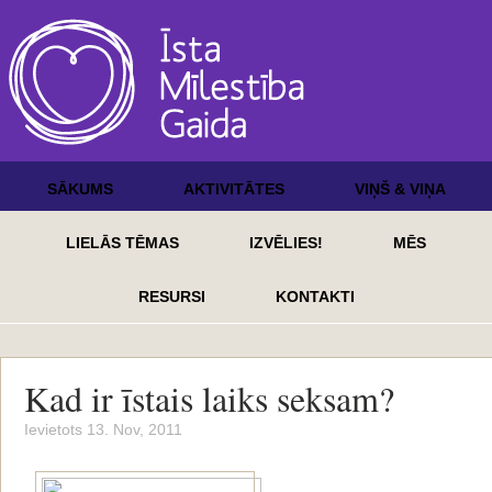
SĀKUMS
AKTIVITĀTES
VIŅŠ & VIŅA
LIELĀS TĒMAS
IZVĒLIES!
MĒS
RESURSI
KONTAKTI
Kad ir īstais laiks seksam?
Ievietots 13. Nov, 2011