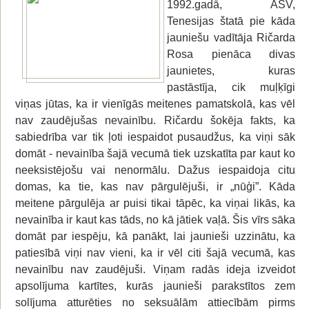
1992.gadā, ASV,
Tenesijas štatā pie kāda
jauniešu vadītāja Ričarda
Rosa pienāca divas
jaunietes, kuras
pastāstīja, cik muļķīgi
viņas jūtas, ka ir vienīgās meitenes pamatskolā, kas vēl
nav zaudējušas nevainību. Ričardu šokēja fakts, ka
sabiedrība var tik ļoti iespaidot pusaudžus, ka viņi sāk
domāt - nevainība šajā vecumā tiek uzskatīta par kaut ko
neeksistējošu vai nenormālu. Dažus iespaidoja citu
domas, ka tie, kas nav pārgulējuši, ir „nūģi”. Kāda
meitene pārgulēja ar puisi tikai tāpēc, ka viņai likās, ka
nevainība ir kaut kas tāds, no kā jātiek vaļā. Šis vīrs sāka
domāt par iespēju, kā panākt, lai jaunieši uzzinātu, ka
patiesībā viņi nav vieni, ka ir vēl citi šajā vecumā, kas
nevainību nav zaudējuši. Viņam radās ideja izveidot
apsolījuma kartītes, kurās jaunieši parakstītos zem
solījuma atturēties no seksuālām attiecībām pirms