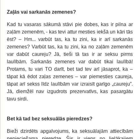
Zaļās vai sarkanās zemenes?
Kad tu vasaras sākumā stāvi pie dobes, kas ir pilna ar
zaļām zemenēm, - kas tevi attur mesties iekšā un kāri tās
ēst? – Hm... varbūt tas, ka tu zini, ka ir arī sarkanās
zemenes? Varbūt tas, ka tu zini, ka no zaļām zemenēm
var dabūt caureju? Jā, tieši tā tas ir ar seksu pirms
laulībām. Sarkanās zemenes var dabūt tikai laulībā!
Protams, tu vari TO darīt, bet tad tev arī jāsaprot, ka –
tāpat kā ēdot zaļas zemenes – var piemesties caureja,
tāpat arī sekss līdz laulībām var izraisīt garīgo „caureju”.
Jā, diemžēl nav izgudrots prezervatīvs, kas pasargātu
tavu sirdi.
Bet kā tad bez seksuālās pieredzes?
Bieži dzirdēts apgalvojums, ka seksuālajām attiecībām
nepieciešama pieredze. Šis ir viens no lielākajiem