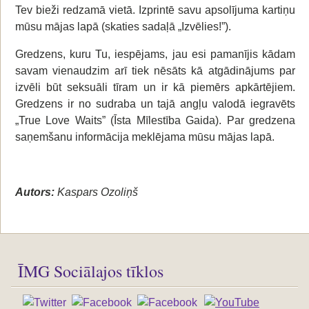
Tev bieži redzamā vietā. Izprintē savu apsolījuma kartiņu
mūsu mājas lapā (skaties sadaļā „Izvēlies!”).
Gredzens, kuru Tu, iespējams, jau esi pamanījis kādam
savam vienaudzim arī tiek nēsāts kā atgādinājums par
izvēli būt seksuāli tīram un ir kā piemērs apkārtējiem.
Gredzens ir no sudraba un tajā angļu valodā iegravēts
„True Love Waits” (Īsta Mīlestība Gaida). Par gredzena
saņemšanu informācija meklējama mūsu mājas lapā.
Autors:
Kaspars Ozoliņš
ĪMG Sociālajos tīklos