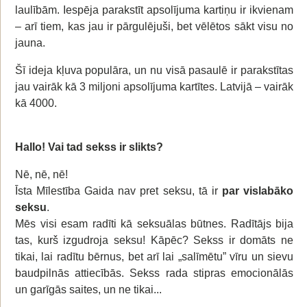
laulībām. Iespēja parakstīt apsolījuma kartiņu ir ikvienam
– arī tiem, kas jau ir pārgulējuši, bet vēlētos sākt visu no
jauna.
Šī ideja kļuva populāra, un nu visā pasaulē ir parakstītas
jau vairāk kā 3 miljoni apsolījuma kartītes. Latvijā – vairāk
kā 4000.
Hallo! Vai tad sekss ir slikts?
Nē, nē, nē!
Īsta Mīlestība Gaida nav pret seksu, tā ir
par vislabāko
seksu
.
Mēs visi esam radīti kā seksuālas būtnes. Radītājs bija
tas, kurš izgudroja seksu! Kāpēc? Sekss ir domāts ne
tikai, lai radītu bērnus, bet arī lai „salīmētu” vīru un sievu
baudpilnās attiecībās. Sekss rada stipras emocionālās
un garīgās saites, un ne tikai...