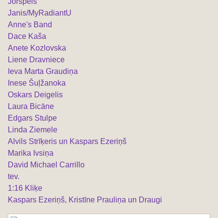
Jorspeis
Janis/MyRadiantU
Anne's Band
Dace Kaša
Anete Kozlovska
Liene Dravniece
Ieva Marta Graudiņa
Inese Šuļžanoka
Oskars Deigelis
Laura Bicāne
Edgars Stulpe
Linda Ziemele
Alvils Strīķeris un Kaspars Ezeriņš
Marika Ivsiņa
David Michael Carrillo
tev.
1:16 Kliķe
Kaspars Ezeriņš, Kristīne Prauliņa un Draugi