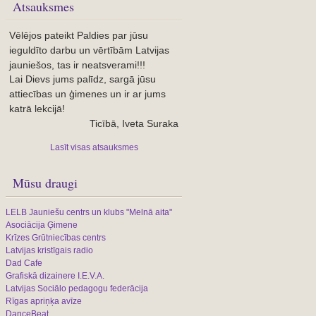
Atsauksmes
Vēlējos pateikt Paldies par jūsu
ieguldīto darbu un vērtībām Latvijas
jauniešos, tas ir neatsverami!!!
Lai Dievs jums palīdz, sargā jūsu
attiecības un ģimenes un ir ar jums
katrā lekcijā!
Ticībā, Iveta Suraka
Lasīt visas atsauksmes
Mūsu draugi
LELB Jauniešu centrs un klubs "Melnā aita"
Asociācija Ģimene
Krīzes Grūtniecības centrs
Latvijas kristīgais radio
Dad Cafe
Grafiskā dizainere I.E.V.A.
Latvijas Sociālo pedagogu federācija
Rīgas apriņķa avīze
DanceBeat