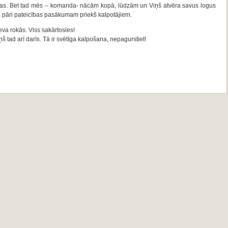
udas. Bet tad mēs – komanda- nācām kopā, lūdzām un Viņš atvēra savus logus
ka pāri pateicības pasākumam priekš kalpotājiem.
eva rokās. Viss sakārtosies!
iņš tad arī darīs. Tā ir svētīga kalpošana, nepagurstiet!