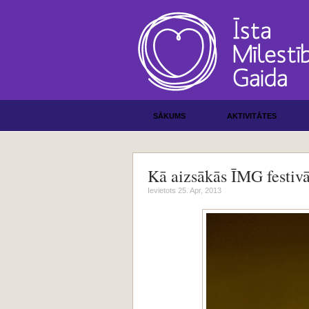
SĀKUMS
AKTIVITĀTES
Kā aizsākās ĪMG festivā
Ievietots 25. Apr, 2013