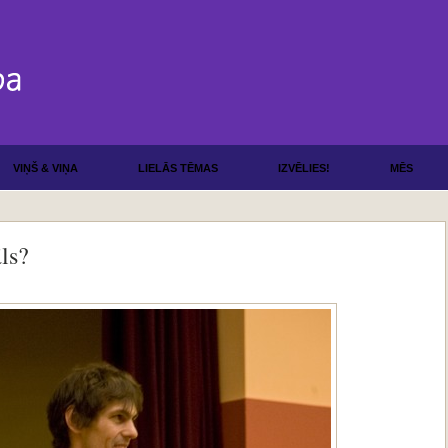
VIŅŠ & VIŅA
LIELĀS TĒMAS
IZVĒLIES!
MĒS
ls?