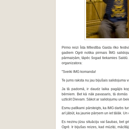
Pirmo reizi Īsta Mīlestība Gaida rīko festi
gadiem Ogrē notika pirmais ĪMG salidoju
pārmaiņām, tāpēc šogad tiekamies Saldū.
organizatora:
"Sveiki IMG komanda!
Te jums raksta nu jau bijušais salidojuma v
Ja tā padomā, ir daudz laika pagājis kop
bērniem. Bet kā nāk pavasaris, tā domās a
uzticēt Dievam. Sākot ar salidojumu un bei
Esmu patīkami pārsteigts, ka IMG darbs turp
arī jābūt, ka jaunie pārņem un iet tālāk. Un
Es nezinu jūsu situāciju vai šaubas, bet gr
Ogrē. Ir bijušas reizes, kad mūziķi, mācītā