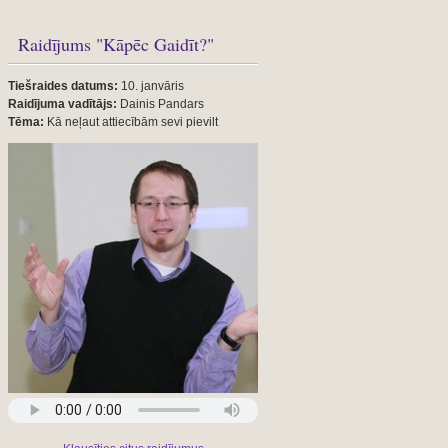
Raidījums "Kāpēc Gaidīt?"
Tiešraides datums:
10. janvāris
Raidījuma vadītājs:
Dainis Pandars
Tēma:
Kā neļaut attiecībām sevi pievilt