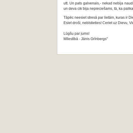
utt. Un pats galvenais,- nekad nebija na
un deva cik bija nepieciešams, tā, ka pali
Tāpēc neesiet stresā par lietām, kuras ir Di
Esiet droši, nebīstieties! Ceriet uz Dievu, V
Lūgšu par jums!
Mīlestībā - Jānis Grīnbergs"