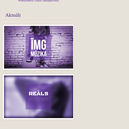
Klausīties citus raidījumus
Aktuāli
REĀLS
PORNO