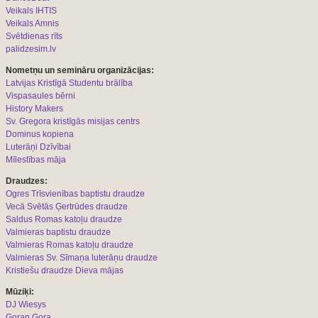
Veikals IHTIS
Veikals Amnis
Svētdienas rīts
palidzesim.lv
Nometņu un semināru organizācijas:
L
atvijas Kristīgā Studentu brālība
Vispasaules bērni
History Makers
Sv. Gregora kristīgās misijas centrs
Dominus kopiena
Luterāņi Dzīvībai
Mīlestības māja
Draudzes:
Ogres Trīsvienības baptistu draudze
Vecā Svētās Ģertrūdes draudze
Saldus Romas katoļu draudze
Valmieras baptistu draudze
Valmieras Romas katoļu draudze
Valmieras Sv. Sīmaņa luterāņu draudze
Kristiešu draudze Dieva mājas
Mūziķi:
DJ Wiesys
Goran Gora