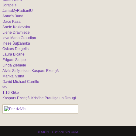
Jorspeis
Janis/MyRadiantU
Anne's Band
Dace Kaša
Anete Kozlovska
Liene Dravniece
Ieva Marta Graudiņa
Inese Šuļžanoka
Oskars Deigelis
Laura Bicāne
Edgars Stulpe
Linda Ziemele
Alvils Strīķeris un Kaspars Ezeriņš
Marika Ivsiņa
David Michael Carrillo
tev.
1:16 Kliķe
Kaspars Ezeriņš, Kristīne Prauliņa un Draugi
DESIGNED BY ANTSIN.COM