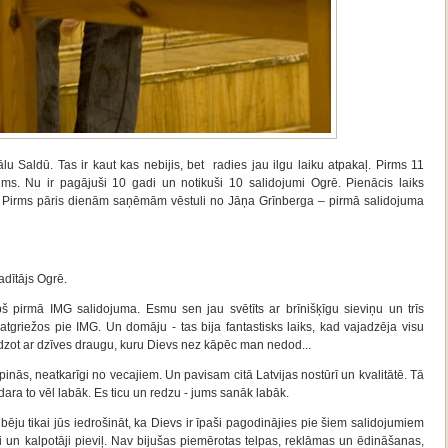
vālu Saldū. Tas ir kaut kas nebijis, bet radies jau ilgu laiku atpakaļ. Pirms 11
ms. Nu ir pagājuši 10 gadi un notikuši 10 salidojumi Ogrē. Pienācis laiks
 Pirms pāris dienām saņēmām vēstuli no Jāņa Grīnberga – pirmā salidojuma
adītājs Ogrē.
š pirmā IMG salidojuma. Esmu sen jau svētīts ar brīnišķīgu sieviņu un trīs
tgriežos pie IMG. Un domāju - tas bija fantastisks laiks, kad vajadzēja visu
dzot ar dzīves draugu, kuru Dievs nez kāpēc man nedod...
inās, neatkarīgi no vecajiem. Un pavisam citā Latvijas nostūrī un kvalitātē. Tā
 dara to vēl labāk. Es ticu un redzu - jums sanāk labāk.
ibēju tikai jūs iedrošināt, ka Dievs ir īpaši pagodinājies pie šiem salidojumiem
ji un kalpotāji pieviļ. Nav bijušas piemērotas telpas, reklāmas un ēdināšanas,