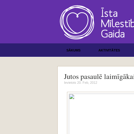
SĀKUMS
AKTIVITĀTES
Jutos pasaulē laimīgākai
Ievietots 20. Feb, 2012