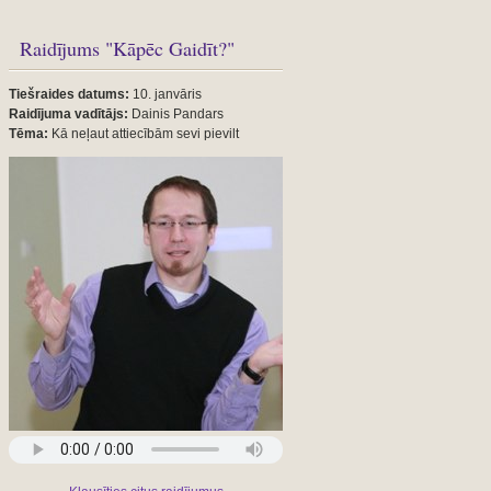
Raidījums "Kāpēc Gaidīt?"
Tiešraides datums:
10. janvāris
Raidījuma vadītājs:
Dainis Pandars
Tēma:
Kā neļaut attiecībām sevi pievilt