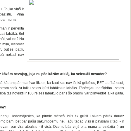
. To, ka viņš ir
pazīstu. Viņa
s par mums.
man ir perfekta
 pati labākā. Bet
ināt, vai ne? Nu
oti mīļa, vienmēr
ru būt es, patīk,
opā nekad nav
īdz kāzām nevajag, jo ja nu pēc kāzām atklāj, ka seksuāli nesader?
mā kādam pārim arī var likties, ka kaut kas nav tā, kā gribētos, BET laulībā esot,
 otram patīk. Ar laiku sekss kļūst labāks un labāks. Tāpēc jau ir atšķirība - sekss
ībā tas noteikti ir 100 reizes labāk, jo pāris šo prasmi var pilnveidot laika gaitā.
īvē?
u nebiju iedomājusies, ka pirmie mēneši būs tik grūti! Laikam pārāk daudz
emdībām, bet par pašu sākumposmu nē. Taču tagad viss ir pavisam citādi - ir
Dievam par vīra atbalstu - it visā. Dzemdībās viņš bija mana anestēzija :) un