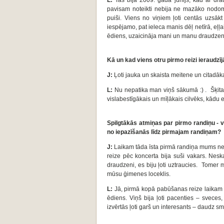
L:
Tas bija 2009. gada jūnijs, kad ar dra
pavisam noteikti nebija ne mazāko nodomu
puiši. Viens no viņiem ļoti centās uzsāk
iespējamo, pat ieleca manis dēļ netīrā, eļļai
ēdiens, uzaicināja mani un manu draudzeni
Kā un kad viens otru pirmo reizi ieraudzī
J:
Ļoti jauka un skaista meitene un citadāk
L:
Nu nepatika man viņš sākumā :) . Šķita pā
vislabestīgākais un mīļākais cilvēks, kādu e
Spilgtākās atmiņas par pirmo randiņu - vi
no iepazīšanās līdz pirmajam randiņam?
J:
Laikam tāda īsta pirmā randiņa mums ne
reize pēc koncerta bija suši vakars. Neska
draudzeni, es biju ļoti uztraucies. Tomer m
mūsu ģimenes loceklis.
L:
Jā, pirmā kopā pabūšanas reize laikam t
ēdiens. Viņš bija ļoti pacenties – sveces, 
izvērtās ļoti garš un interesants – daudz sm