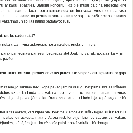
udzeni devāmies uz vienas kristīgās grupas koncertu. Ļoti patika grupa un
 ar kādu iepazīties. Baudīju koncertu, līdz pie mūsu galdiņa piesēdās divi
t ar mani sarunu, taču nebiju ieinteresēta un biju vēsa. Viņš mēģināja visu
nā jahtu piestātnē, lai pierunātu satikties un uzzinājis, ka suši ir mans mīļākais
 vakariņās un solījās mums pagatavot suši.
jāt, un, ko padomājāt?
a nekā citas – viņā apkopojas nesamākslots prieks un miers.
rāk pārliecināts par sevi. Bet, iepazīstot Joakimu vairāk, atklājās, ka viņš ir
s pazīstu.
eta, laiks, mūzika, pirmās dāvātās puķes. Un vispār - cik ilgs laiks pagāja
maz nav, jo sākumā laiku kopā pavadījām kā draugi, bet pirmā īstā satikšanās
toties uz to, ka Linda tajā vakarā nebija viena, jo ciemos aicināju arī viņas
ēs ļoti jauki pavadījām laiku. Draudzene, ar kuru Linda bija kopā, tagad ir kā
ad ir tas vakars, kad bijām pie Joakima ciemos ēst suši - tagad suši ir MŪSU
mūzika, ļoti uzkopta māja... Varēja just, ka viņš bija ļoti satraucies. Vakars
ējāmies, pļāpājām, jutu, ka vēlos šo puisi iepazīt vairāk – kā draugu!