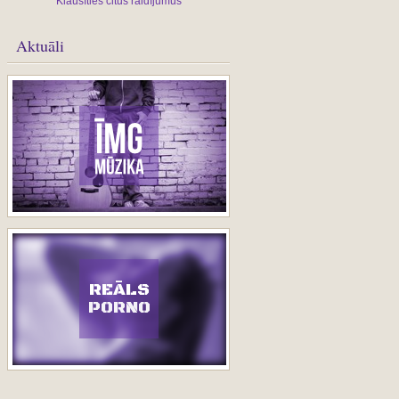
Klausīties citus raidījumus
Aktuāli
REĀLS
PORNO