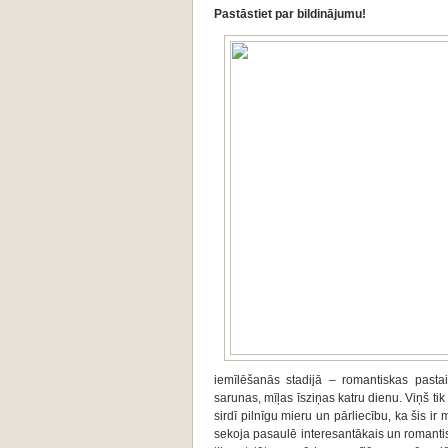
Pastāstiet par bildinājumu!
iemīlēšanās stadijā – romantiskas past
sarunas, mīļas īsziņas katru dienu. Viņš tik
sirdī pilnīgu mieru un pārliecību, ka šis 
sekoja pasaulē interesantākais un romanti