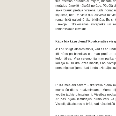
tika atstātas norādes ar mīļām, mazām d
norādes jāmeklē nākošā norāde. Pēdējā stac
sāka braukt pretējā virzienā! Līdz nonācā
sajūsmā, bet... tā vietā tiku aizvesta uz
romantiskā gaisotnē tiku bildināta. Es s
sekoja iztrakošanās akvaparkā un rom
romantiskāko cilvēku!
Kāda bija kāzu diena? Ko atceraties viss
J:
Ļoti spilgti atceros mirkli, kad es ar Lin
tēti nāca pa baznīcas eju man pretī un es
iedomāties. Visa ceremonija man palika ļo
laulāja mūsu draudzes mācītājs no Somijas
personīgo solījumu, kad Linda dziedāja sa
L:
Kā mēs abi sakām - skaistākā diena mū
mums šo dienu neaizmirstamu. Mums bija
vedēju jaukie pārsteigumi. Viesības noti
Arī paši bijām iestudējuši pirmo valsi k
Visspilgtāk atceros to brīdi, kad nācu iekš