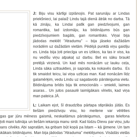
J:
Biju visu kārtīgi izplānojis. Pat sarunāju ar Lindas
priekšnieci, lai palaiž Lindu tajā dienā ātrāk no darba. Tā
kā zināju, ka Lindai patīk gan piedzīvojumi, gan
romantika, tad izdomāju, ka bildinājums būs gan
piedzīvojumiem bagāts, gan romantisks. Viņai bija
jādodas meklēt ”Atradumu” – bija jāseko dažādām
norādēm uz dažādām vietām. Pēdējā punktā viņu gaidīju
es. Linda bija ļoti priecīga un es izlikos, ka tas ir viss, ka
nu vedīšu viņu atpakaļ uz darbu. Bet es sāku braukt
pretējā virzienā. Un kad mēs nonācām uz lauku ceļa,
Linda sāka uztraukties, jo saprata, ka nokavēs darbu. Es
tik smaidot teicu, lai viņa uzticas man. Kad nonācām līdz
galamērķim, vedu Lindu uz sagatavoto pārsteiguma vietu.
Bildinājuma brīdis bija tik emocionāls – smiekli, laimes
asaras... Un jutos pasaulē laimīgākais vīrietis, kad viņa
man pateica JĀ.
L:
Laikam ejot, šī draudzība pārtapa stiprākās jūtās. Es
tiešām piedzīvoju visu, ko meitene var vēlēties
aigas gar jūru mēness gaismā, neskaitāmus pārsteigumus, garas telefona
 ļoti mani lutināja un tiešām iekaroja manu sirdi. Kad lūdzu Dievu par viņu, jutu
ir mans cilvēks. Abi sapratām, ka gribam būt kopā pa īstam – kā ģimene. Un tam
skākais bildinājums. Man bija jādodas ”Atraduma” meklējumos. Visādās vietās