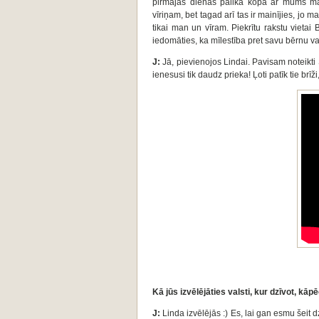
pirmajās dienās palika kopā ar mums mājā
vīriņam, bet tagad arī tas ir mainījies, jo m
tikai man un vīram. Piekrītu rakstu vietai
iedomāties, ka mīlestība pret savu bērnu var
J:
Jā, pievienojos Lindai. Pavisam noteikti 
ienesusi tik daudz prieka! Ļoti patīk tie brīži
Kā jūs izvēlējāties valsti, kur dzīvot, kā
J:
Linda izvēlējās :) Es, lai gan esmu šeit dz