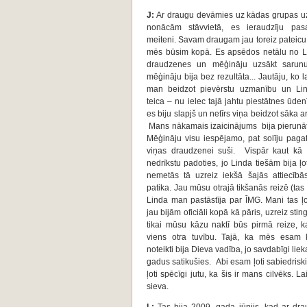
J:
Ar draugu devāmies uz kādas grupas u
nonācām stāvvietā, es ieraudzīju pasa
meiteni. Savam draugam jau toreiz pateicu
mēs būsim kopā. Es apsēdos netālu no L
draudzenes un mēģināju uzsākt sarunu
mēģināju bija bez rezultāta... Jautāju, ko la
man beidzot pievērstu uzmanību un Li
teica – nu ielec tajā jahtu piestātnes ūde
es biju slapjš un netīrs viņa beidzot sāka ar
Mans nākamais izaicinājums bija pierunāt s
Mēģināju visu iespējamo, pat solīju paga
viņas draudzenei suši. Vispār kaut kā u
nedrīkstu padoties, jo Linda tiešām bija ļ
nemetās tā uzreiz iekšā šajās attiecībā
patika. Jau mūsu otrajā tikšanās reizē (tas
Linda man pastāstīja par ĪMG. Mani tas ļo
jau bijām oficiāli kopā kā pāris, uzreiz sti
tikai mūsu kāzu naktī būs pirmā reize, 
viens otra tuvību. Tajā, ka mēs esam 
noteikti bija Dieva vadība, jo savdabīgi liek
gadus satikušies. Abi esam ļoti sabiedriski 
ļoti spēcīgi jutu, ka šis ir mans cilvēks. 
sieva.