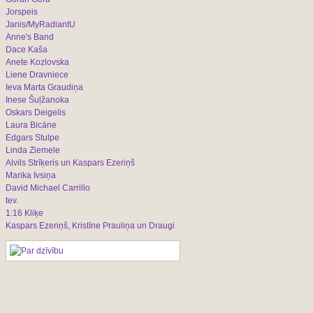
Jorspeis
Janis/MyRadiantU
Anne's Band
Dace Kaša
Anete Kozlovska
Liene Dravniece
Ieva Marta Graudiņa
Inese Šuļžanoka
Oskars Deigelis
Laura Bicāne
Edgars Stulpe
Linda Ziemele
Alvils Strīķeris un Kaspars Ezeriņš
Marika Ivsiņa
David Michael Carrillo
tev.
1:16 Kliķe
Kaspars Ezeriņš, Kristīne Prauliņa un Draugi