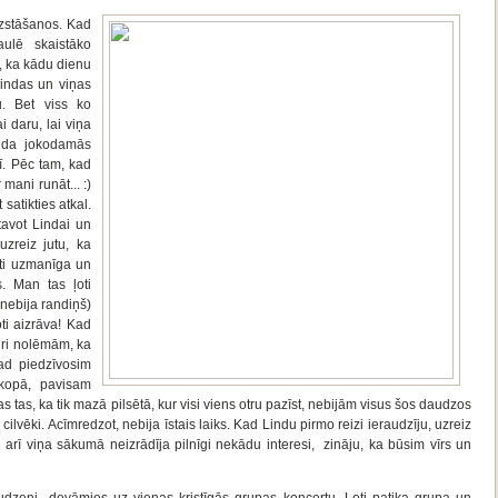
zstāšanos. Kad
ulē skaistāko
, ka kādu dienu
indas un viņas
. Bet viss ko
i daru, lai viņa
nda jokodamās
nī. Pēc tam, kad
 mani runāt... :)
atikties atkal.
tavot Lindai un
zreiz jutu, ka
oti uzmanīga un
s. Man tas ļoti
 nebija randiņš)
ti aizrāva! Kad
ngri nolēmām, ka
kad piedzīvosim
kopā, pavisam
as tas, ka tik mazā pilsētā, kur visi viens otru pazīst, nebijām visus šos daudzos
cilvēki. Acīmredzot, nebija īstais laiks. Kad Lindu pirmo reizi ieraudzīju, uzreiz
Lai arī viņa sākumā neizrādīja pilnīgi nekādu interesi, zināju, ka būsim vīrs un