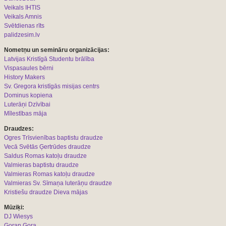
Veikals IHTIS
Veikals Amnis
Svētdienas rīts
palidzesim.lv
Nometņu un semināru organizācijas:
L
atvijas Kristīgā Studentu brālība
Vispasaules bērni
History Makers
Sv. Gregora kristīgās misijas centrs
Dominus kopiena
Luterāņi Dzīvībai
Mīlestības māja
Draudzes:
Ogres Trīsvienības baptistu draudze
Vecā Svētās Ģertrūdes draudze
Saldus Romas katoļu draudze
Valmieras baptistu draudze
Valmieras Romas katoļu draudze
Valmieras Sv. Sīmaņa luterāņu draudze
Kristiešu draudze Dieva mājas
Mūziķi:
DJ Wiesys
Goran Gora