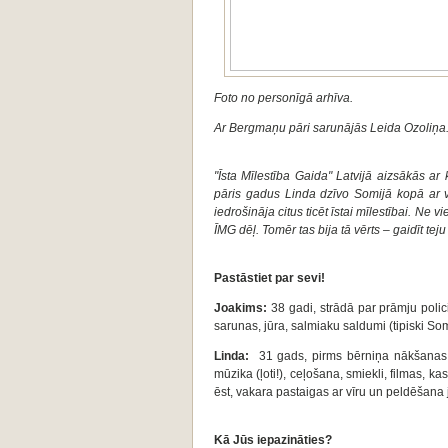
Foto no personīgā arhīva.
Ar Bergmaņu pāri sarunājās Leida Ozoliņa
"Īsta Mīlestība Gaida" Latvijā aizsākās 
pāris gadus Linda dzīvo Somijā kopā ar v
iedrošināja citus ticēt īstai mīlestībai. Ne 
ĪMG dēļ. Tomēr tas bija tā vērts – gaidīt te
Pastāstiet par sevi!
Joakims:
38 gadi, strādā par prāmju polic
sarunas, jūra, salmiaku saldumi (tipiski So
Linda:
31 gads, pirms bērniņa nākšanas p
mūzika (ļoti!), ceļošana, smiekli, filmas, ka
ēst, vakara pastaigas ar vīru un peldēšana jūr
Kā Jūs iepazināties?