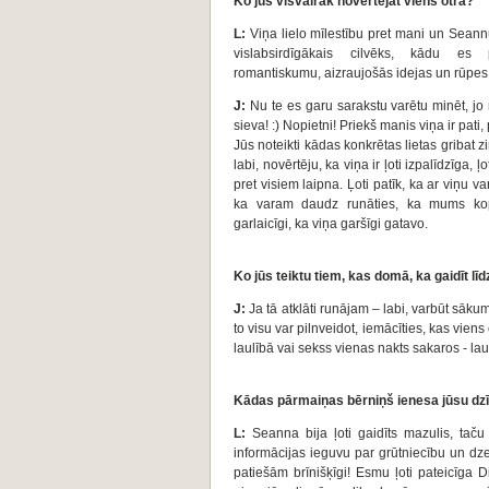
Ko jūs visvairāk novērtējat viens otrā?
L:
Viņa lielo mīlestību pret mani un Seannu
vislabsirdīgākais cilvēks, kādu es 
romantiskumu, aizraujošās idejas un rūpe
J:
Nu te es garu sarakstu varētu minēt, jo 
sieva! :) Nopietni! Priekš manis viņa ir pati,
Jūs noteikti kādas konkrētas lietas gribat z
labi, novērtēju, ka viņa ir ļoti izpalīdzīga, ļ
pret visiem laipna. Ļoti patīk, ka ar viņu va
ka varam daudz runāties, ka mums k
garlaicīgi, ka viņa garšīgi gatavo.
Ko jūs teiktu tiem, kas domā, ka gaidīt l
J:
Ja tā atklāti runājam – labi, varbūt sāku
to visu var pilnveidot, iemācīties, kas viens
laulībā vai sekss vienas nakts sakaros - laul
Kādas pārmaiņas bērniņš ienesa jūsu dz
L:
Seanna bija ļoti gaidīts mazulis, tač
informācijas ieguvu par grūtniecību un dz
patiešām brīnišķīgi! Esmu ļoti pateicīga 