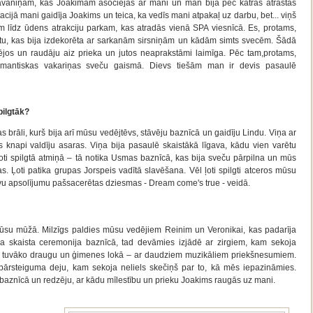
āvaniņām, kas Joakimam asociējās ar mani un man bija pēc katras atrastās
ijā mani gaidīja Joakims un teica, ka vedīs mani atpakaļ uz darbu, bet... viņš
m līdz ūdens atrakciju parkam, kas atradās vienā SPA viesnīcā. Es, protams,
 vietu, kas bija izdekorēta ar sarkanām sirsniņām un kādām simts svecēm. Šādā
mējos un raudāju aiz prieka un jutos neaprakstāmi laimīga. Pēc tam,protams,
antiskas vakariņas sveču gaismā. Dievs tiešām man ir devis pasaulē
pilgtāk?
das brāli, kurš bija arī mūsu vedējtēvs, stāvēju baznīcā un gaidīju Lindu. Viņa ar
 knapi valdīju asaras. Viņa bija pasaulē skaistākā līgava, kādu vien varētu
ti spilgtā atmiņā – tā notika Usmas baznīcā, kas bija sveču pārpilna un mūs
. Ļoti patika grupas Jorspeis vadītā slavēšana. Vēl ļoti spilgti atceros mūsu
vu apsolījumu pašsacerētas dziesmas - Dream come's true - veidā.
su mūžā. Milzīgs paldies mūsu vedējiem Reinim un Veronikai, kas padarīja
 skaista ceremonija baznīcā, tad devāmies izjādē ar zirgiem, kam sekoja
ka tuvāko draugu un ģimenes lokā – ar daudziem muzikāliem priekšnesumiem.
ā pārsteiguma deju, kam sekoja neliels skečiņš par to, kā mēs iepazināmies.
ā baznīcā un redzēju, ar kādu mīlestību un prieku Joakims raugās uz mani.