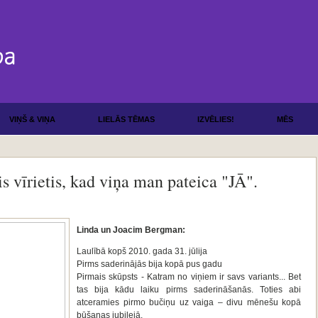
VIŅŠ & VIŅA
LIELĀS TĒMAS
IZVĒLIES!
MĒS
s vīrietis, kad viņa man pateica "JĀ".
Linda un Joacim Bergman:
Laulībā kopš 2010. gada 31. jūlija
Pirms saderinājās bija kopā pus gadu
Pirmais skūpsts - Katram no viņiem ir savs variants... Bet
tas bija kādu laiku pirms saderināšanās. Toties abi
atceramies pirmo bučiņu uz vaiga – divu mēnešu kopā
būšanas jubilejā.