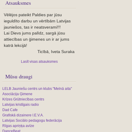
Atsauksmes
Vēlējos pateikt Paldies par jūsu
ieguldīto darbu un vērtībām Latvijas
jauniešos, tas ir neatsverami!!!
Lai Dievs jums palīdz, sargā jūsu
attiecības un ģimenes un ir ar jums
katrā lekcijā!
Ticībā, Iveta Suraka
Lasīt visas atsauksmes
Mūsu draugi
LELB Jauniešu centrs un klubs "Melnā aita"
Asociācija Ģimene
Krīzes Grūtniecības centrs
Latvijas kristīgais radio
Dad Cafe
Grafiskā dizainere I.E.V.A.
Latvijas Sociālo pedagogu federācija
Rīgas apriņķa avīze
DanceBeat