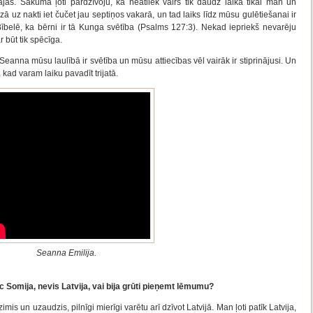
s. Sākumā ļoti pārdzīvoju, ka neatliek vairs tik daudz laika tikai man un
azā uz nakti iet čučet jau septiņos vakarā, un tad laiks līdz mūsu gulētiešanai ir
 Bībelē, ka bērni ir tā Kunga svētība (Psalms 127:3). Nekad iepriekš nevarēju
 būt tik spēcīga.
Seanna mūsu laulībā ir svētība un mūsu attiecības vēl vairāk ir stiprinājusi. Un
, kad varam laiku pavadīt trijatā.
Seanna Emilija.
pēc Somija, nevis Latvija, vai bija grūti pieņemt lēmumu?
imis un uzaudzis, pilnīgi mierīgi varētu arī dzīvot Latvijā. Man ļoti patīk Latvija,