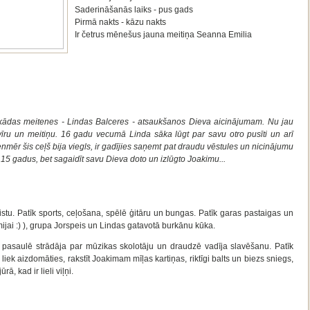
Saderināšanās laiks - pus gads
Pirmā nakts - kāzu nakts
Ir četrus mēnešus jauna meitiņa Seanna Emilia
.
ar kādas meitenes - Lindas Balceres - atsaukšanos Dieva aicinājumam. Nu jau
īru un meitiņu. 16 gadu vecumā Linda sāka lūgt par savu otro pusīti un arī
vienmēr šis ceļš bija viegls, ir gadījies saņemt pat draudu vēstules un nicinājumu
ju 15 gadus, bet sagaidīt savu Dieva doto un izlūgto Joakimu...
istu. Patīk sports, ceļošana, spēlē ģitāru un bungas. Patīk garas pastaigas un
mijai :) ), grupa Jorspeis un Lindas gatavotā burkānu kūka.
asaulē strādāja par mūzikas skolotāju un draudzē vadīja slavēšanu. Patīk
s liek aizdomāties, rakstīt Joakimam mīļas kartiņas, riktīgi balts un biezs sniegs,
ā, kad ir lieli viļņi.