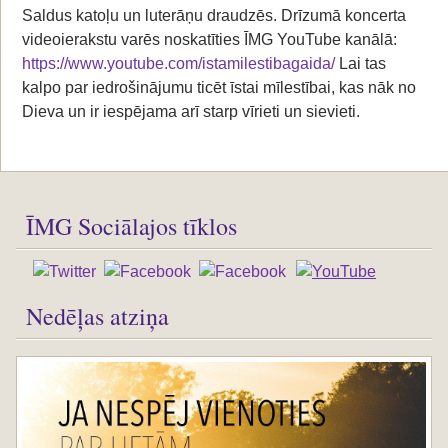
Saldus katoļu un luterāņu draudzēs. Drīzumā koncerta
videoierakstu varēs noskatīties ĪMG YouTube kanālā:
https://www.youtube.com/istamilestibagaida/
Lai tas
kalpo par iedrošinājumu ticēt īstai mīlestībai, kas nāk no
Dieva un ir iespējama arī starp vīrieti un sievieti.
ĪMG Sociālajos tīklos
Nedēļas atziņa