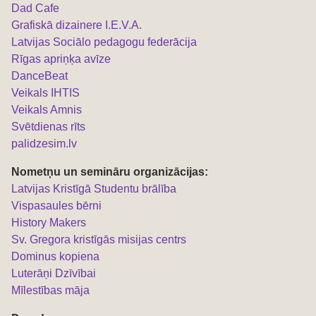
Dad Cafe
Grafiskā dizainere I.E.V.A.
Latvijas Sociālo pedagogu federācija
Rīgas apriņķa avīze
DanceBeat
Veikals IHTIS
Veikals Amnis
Svētdienas rīts
palidzesim.lv
Nometņu un semināru organizācijas:
L
atvijas Kristīgā Studentu brālība
Vispasaules bērni
History Makers
Sv. Gregora kristīgās misijas centrs
Dominus kopiena
Luterāņi Dzīvībai
Mīlestības māja