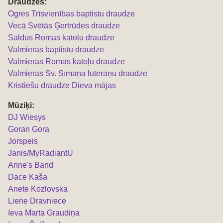
Draudzes:
Ogres Trīsvienības baptistu draudze
Vecā Svētās Ģertrūdes draudze
Saldus Romas katoļu draudze
Valmieras baptistu draudze
Valmieras Romas katoļu draudze
Valmieras Sv. Sīmaņa luterāņu draudze
Kristiešu draudze Dieva mājas
Mūziķi:
DJ Wiesys
Goran Gora
Jorspeis
Janis/MyRadiantU
Anne's Band
Dace Kaša
Anete Kozlovska
Liene Dravniece
Ieva Marta Graudiņa