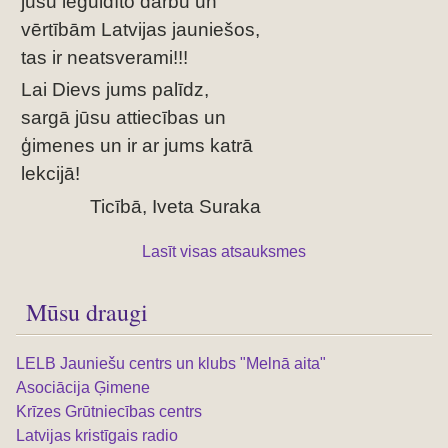
jūsu ieguldīto darbu un
vērtībām Latvijas jauniešos,
tas ir neatsverami!!!
Lai Dievs jums palīdz,
sargā jūsu attiecības un
ģimenes un ir ar jums katrā
lekcijā!
Ticībā, Iveta Suraka
Lasīt visas atsauksmes
Mūsu draugi
LELB Jauniešu centrs un klubs "Melnā aita"
Asociācija Ģimene
Krīzes Grūtniecības centrs
Latvijas kristīgais radio