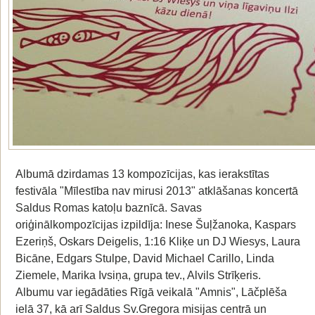
Albumā dzirdamas 13 kompozīcijas, kas ierakstītas
festivāla "Mīlestība nav mirusi 2013" atklāšanas koncertā
Saldus Romas katoļu baznīcā. Savas
oriģinālkompozīcijas izpildīja: Inese Šuļžanoka, Kaspars
Ezeriņš, Oskars Deigelis, 1:16 Kliķe un DJ Wiesys, Laura
Bicāne, Edgars Stulpe, David Michael Carillo, Linda
Ziemele, Marika Ivsiņa, grupa tev., Alvils Strīķeris.
Albumu var iegādāties Rīgā veikalā "Amnis", Lāčplēša
ielā 37, kā arī Saldus Sv.Gregora misijas centrā un