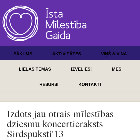
SĀKUMS
AKTIVITĀTES
VIŅŠ & VIŅA
LIELĀS TĒMAS
IZVĒLIES!
MĒS
RESURSI
KONTAKTI
Izdots jau otrais mīlestības
dziesmu koncertieraksts
Sirdspuksti'13