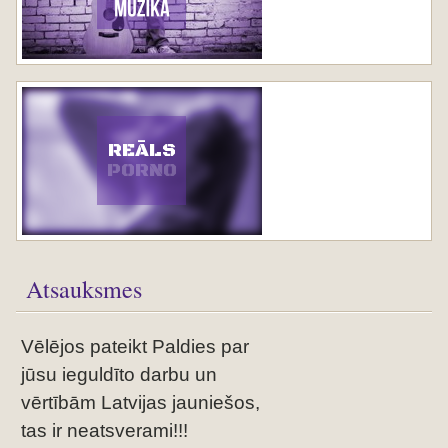
REĀLS
PORNO
Atsauksmes
Vēlējos pateikt Paldies par
jūsu ieguldīto darbu un
vērtībām Latvijas jauniešos,
tas ir neatsverami!!!