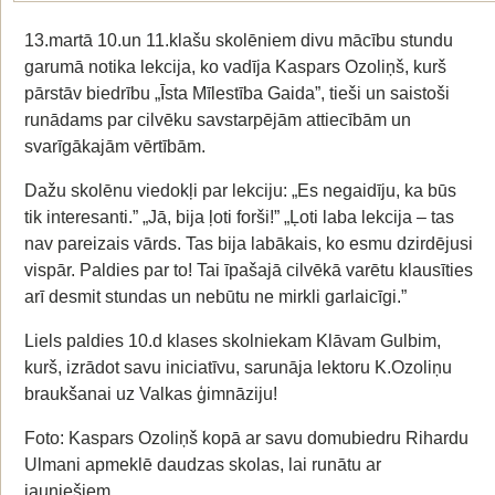
13.martā 10.un 11.klašu skolēniem divu mācību stundu
garumā notika lekcija, ko vadīja Kaspars Ozoliņš, kurš
pārstāv biedrību „Īsta Mīlestība Gaida”, tieši un saistoši
runādams par cilvēku savstarpējām attiecībām un
svarīgākajām vērtībām.
Dažu skolēnu viedokļi par lekciju: „Es negaidīju, ka būs
tik interesanti.” „Jā, bija ļoti forši!” „Ļoti laba lekcija – tas
nav pareizais vārds. Tas bija labākais, ko esmu dzirdējusi
vispār. Paldies par to! Tai īpašajā cilvēkā varētu klausīties
arī desmit stundas un nebūtu ne mirkli garlaicīgi.”
Liels paldies 10.d klases skolniekam Klāvam Gulbim,
kurš, izrādot savu iniciatīvu, sarunāja lektoru K.Ozoliņu
braukšanai uz Valkas ģimnāziju!
Foto: Kaspars Ozoliņš kopā ar savu domubiedru Rihardu
Ulmani apmeklē daudzas skolas, lai runātu ar
jauniešiem.