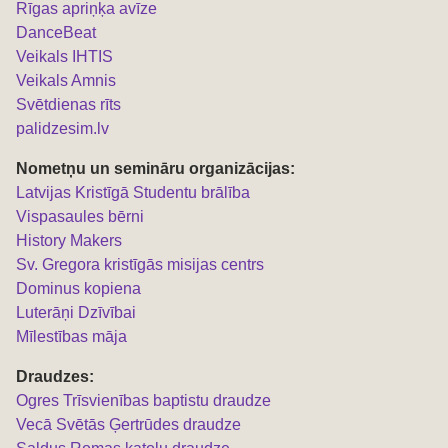
Rīgas apriņķa avīze
DanceBeat
Veikals IHTIS
Veikals Amnis
Svētdienas rīts
palidzesim.lv
Nometņu un semināru organizācijas:
L
atvijas Kristīgā Studentu brālība
Vispasaules bērni
History Makers
Sv. Gregora kristīgās misijas centrs
Dominus kopiena
Luterāņi Dzīvībai
Mīlestības māja
Draudzes:
Ogres Trīsvienības baptistu draudze
Vecā Svētās Ģertrūdes draudze