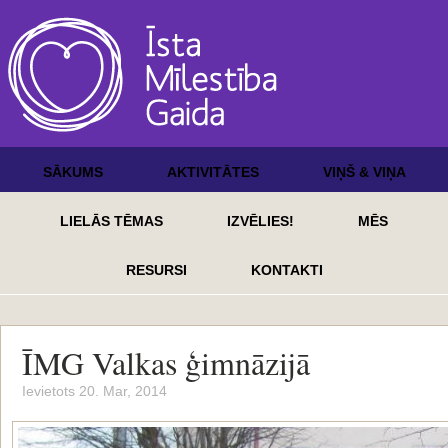
SĀKUMS
AKTIVITĀTES
VIŅŠ & VIŅA
LIELĀS TĒMAS
IZVĒLIES!
MĒS
RESURSI
KONTAKTI
ĪMG Valkas ģimnāzijā
Ievietots 20. Mar, 2014