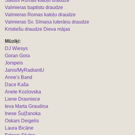
Saldus Romas katoļu draudze
Valmieras baptistu draudze
Valmieras Romas katoļu draudze
Valmieras Sv. Sīmaņa luterāņu draudze
Kristiešu draudze Dieva mājas
Mūziķi:
DJ Wiesys
Goran Gora
Jorspeis
Janis/MyRadiantU
Anne's Band
Dace Kaša
Anete Kozlovska
Liene Dravniece
Ieva Marta Graudiņa
Inese Šuļžanoka
Oskars Deigelis
Laura Bicāne