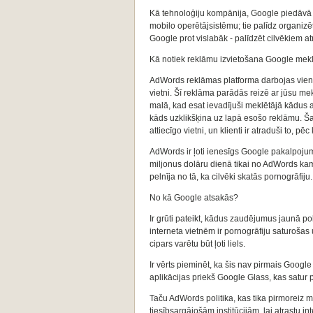
Kā tehnoloģiju kompānija, Google piedāvā d
mobilo operētājsistēmu; tie palīdz organizēt 
Google prot vislabāk - palīdzēt cilvēkiem atra
Kā notiek reklāmu izvietošana Google mek
AdWords reklāmas platforma darbojas vienkārš
vietni. Šī reklāma parādās reizē ar jūsu me
malā, kad esat ievadījuši meklētājā kādus
kāds uzklikšķina uz lapā esošo reklāmu. Šaj
attiecīgo vietni, un klienti ir atraduši to, pē
AdWords ir ļoti ienesīgs Google pakalpojum
miljonus dolāru dienā tikai no AdWords kam
pelnīja no tā, ka cilvēki skatās pornogrāfiju.
No kā Google atsakās?
Ir grūti pateikt, kādus zaudējumus jaunā po
interneta vietnēm ir pornogrāfiju saturošas
cipars varētu būt ļoti liels.
Ir vērts pieminēt, ka šis nav pirmais Goog
aplikācijas priekš Google Glass, kas satur p
Taču AdWords politika, kas tika pirmoreiz m
tiesībsargājošām institūcijām, lai atrastu in