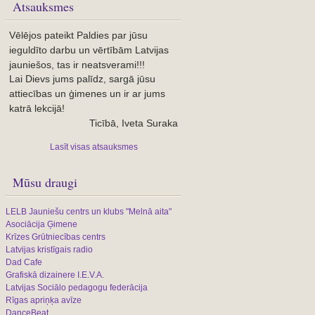
Atsauksmes
Vēlējos pateikt Paldies par jūsu
ieguldīto darbu un vērtībām Latvijas
jauniešos, tas ir neatsverami!!!
Lai Dievs jums palīdz, sargā jūsu
attiecības un ģimenes un ir ar jums
katrā lekcijā!
Ticībā, Iveta Suraka
Lasīt visas atsauksmes
Mūsu draugi
LELB Jauniešu centrs un klubs "Melnā aita"
Asociācija Ģimene
Krīzes Grūtniecības centrs
Latvijas kristīgais radio
Dad Cafe
Grafiskā dizainere I.E.V.A.
Latvijas Sociālo pedagogu federācija
Rīgas apriņķa avīze
DanceBeat