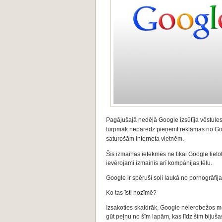
Pagājušajā nedēļā Google izsūtīja vēstules
turpmāk neparedz pieņemt reklāmas no Goog
saturošām interneta vietnēm.
Šīs izmaiņas ietekmēs ne tikai Google lietot
ievērojami izmainīs arī kompānijas tēlu.
Google ir spēruši soli laukā no pornogrāfij
Ko tas īsti nozīmē?
Izsakoties skaidrāk, Google neierobežos mek
gūt peļņu no šīm lapām, kas līdz šim bijuš