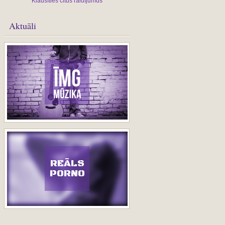
Klausīties citus raidījumus
Aktuāli
REĀLS
PORNO