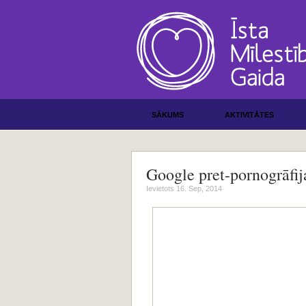
SĀKUMS
AKTIVITĀTES
Google pret-pornogrāfija
Ievietots 16. Sep, 2014