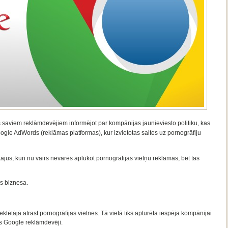
 saviem reklāmdevējiem informējot par kompānijas jaunieviesto politiku, kas
le AdWords (reklāmas platformas), kur izvietotas saites uz pornogrāfiju
ājus, kuri nu vairs nevarēs aplūkot pornogrāfijas vietņu reklāmas, bet tas
as biznesa.
lētājā atrast pornogrāfijas vietnes. Tā vietā tiks apturēta iespēja kompānijai
as Google reklāmdevēji.