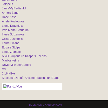
Jorspeis
Janis/MyRadiantU
Anne's Band
Dace Kaša
Anete Kozlovska
Liene Dravniece
Ieva Marta Graudiņa
Inese Šuļžanoka
Oskars Deigelis
Laura Bicāne
Edgars Stulpe
Linda Ziemele
Alvils Strīķeris un Kaspars Ezeriņš
Marika Ivsiņa
David Michael Carrillo
tev.
1:16 Kliķe
Kaspars Ezeriņš, Kristīne Prauliņa un Draugi
DESIGNED BY ANTSIN.COM