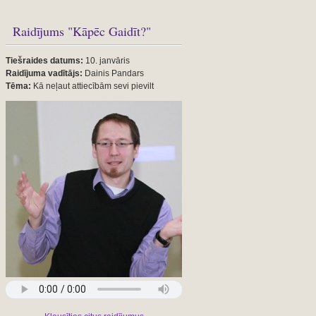
Raidījums "Kāpēc Gaidīt?"
Tiešraides datums:
10. janvāris
Raidījuma vadītājs:
Dainis Pandars
Tēma:
Kā neļaut attiecībām sevi pievilt