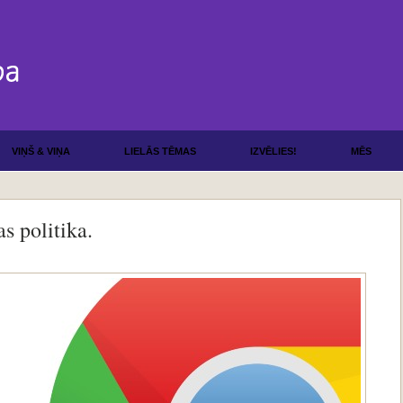
VIŅŠ & VIŅA
LIELĀS TĒMAS
IZVĒLIES!
MĒS
s politika.