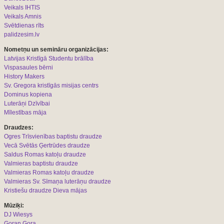
Veikals IHTIS
Veikals Amnis
Svētdienas rīts
palidzesim.lv
Nometņu un semināru organizācijas:
L
atvijas Kristīgā Studentu brālība
Vispasaules bērni
History Makers
Sv. Gregora kristīgās misijas centrs
Dominus kopiena
Luterāņi Dzīvībai
Mīlestības māja
Draudzes:
Ogres Trīsvienības baptistu draudze
Vecā Svētās Ģertrūdes draudze
Saldus Romas katoļu draudze
Valmieras baptistu draudze
Valmieras Romas katoļu draudze
Valmieras Sv. Sīmaņa luterāņu draudze
Kristiešu draudze Dieva mājas
Mūziķi:
DJ Wiesys
Goran Gora