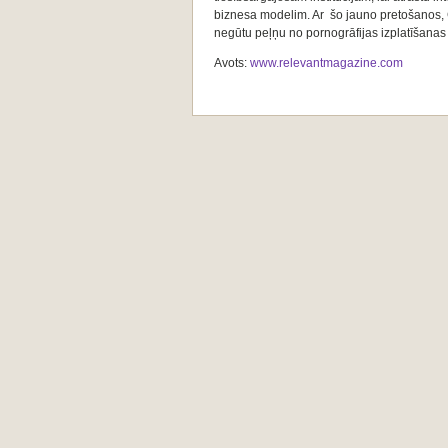
biznesa modelim. Ar šo jauno pretošanos, G
negūtu peļņu no pornogrāfijas izplatīšanas 
Avots:
www.relevantmagazine.com