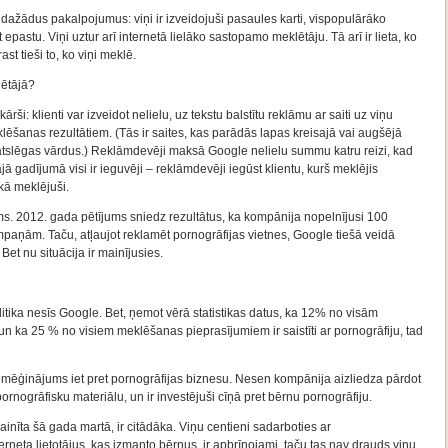
ažādus pakalpojumus: viņi ir izveidojuši pasaules karti, vispopulārāko
epastu. Viņi uztur arī internetā lielāko sastopamo meklētāju. Tā arī ir lieta, ko
st tieši to, ko viņi meklē.
lētājā?
i: klienti var izveidot nelielu, uz tekstu balstītu reklāmu ar saiti uz viņu
klēšanas rezultātiem. (Tās ir saites, kas parādās lapas kreisajā vai augšējā
 atslēgas vārdus.) Reklāmdevēji maksā Google nelielu summu katru reizi, kad
ā gadījumā visi ir ieguvēji – reklāmdevēji iegūst klientu, kurš meklējis
c kā meklējuši.
s. 2012. gada pētījums sniedz rezultātus, ka kompānija nopelnījusi 100
paņām. Taču, atļaujot reklamēt pornogrāfijas vietnes, Google tiešā veidā
 Bet nu situācija ir mainījusies.
litika nesīs Google. Bet, ņemot vērā statistikas datus, ka 12% no visām
 un ka 25 % no visiem meklēšanas pieprasījumiem ir saistīti ar pornogrāfiju, tad
le mēģinājums iet pret pornogrāfijas biznesu. Nesen kompānija aizliedza pārdot
ornogrāfisku materiālu, un ir investējuši cīņā pret bērnu pornogrāfiju.
ainīta šā gada martā, ir citādāka. Viņu centieni sadarboties ar
terneta lietotājus, kas izmanto bērnus, ir apbrīnojami, taču tas nav drauds viņu