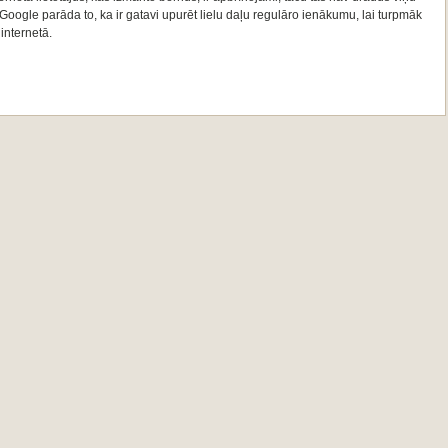
oogle parāda to, ka ir gatavi upurēt lielu daļu regulāro ienākumu, lai turpmāk
internetā.