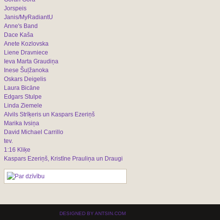
Jorspeis
Janis/MyRadiantU
Anne's Band
Dace Kaša
Anete Kozlovska
Liene Dravniece
Ieva Marta Graudiņa
Inese Šuļžanoka
Oskars Deigelis
Laura Bicāne
Edgars Stulpe
Linda Ziemele
Alvils Strīķeris un Kaspars Ezeriņš
Marika Ivsiņa
David Michael Carrillo
tev.
1:16 Kliķe
Kaspars Ezeriņš, Kristīne Prauliņa un Draugi
DESIGNED BY ANTSIN.COM