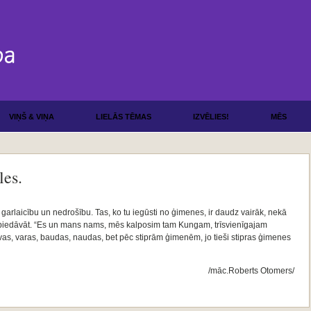
VIŅŠ & VIŅA
LIELĀS TĒMAS
IZVĒLIES!
MĒS
les.
 garlaicību un nedrošību. Tas, ko tu iegūsti no ģimenes, ir daudz vairāk, nekā
u piedāvāt. “Es un mans nams, mēs kalposim tam Kungam, trīsvienīgajam
vas, varas, baudas, naudas, bet pēc stiprām ģimenēm, jo tieši stipras ģimenes
/māc.Roberts Otomers/