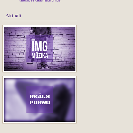
Klausīties citus raidījumus
Aktuāli
REĀLS
PORNO