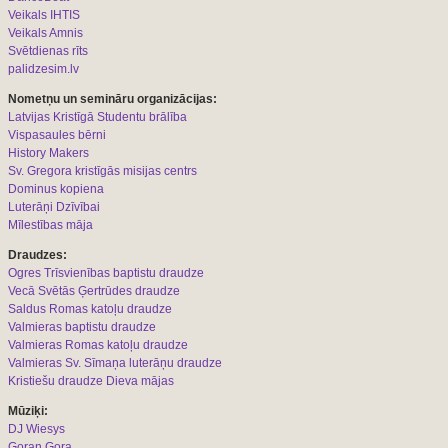
Veikals IHTIS
Veikals Amnis
Svētdienas rīts
palidzesim.lv
Nometņu un semināru organizācijas:
L
atvijas Kristīgā Studentu brālība
Vispasaules bērni
History Makers
Sv. Gregora kristīgās misijas centrs
Dominus kopiena
Luterāņi Dzīvībai
Mīlestības māja
Draudzes:
Ogres Trīsvienības baptistu draudze
Vecā Svētās Ģertrūdes draudze
Saldus Romas katoļu draudze
Valmieras baptistu draudze
Valmieras Romas katoļu draudze
Valmieras Sv. Sīmaņa luterāņu draudze
Kristiešu draudze Dieva mājas
Mūziķi:
DJ Wiesys
Goran Gora