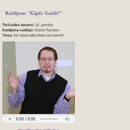
Raidījums "Kāpēc Gaidīt?"
Tiešraides datums:
10. janvāris
Raidījuma vadītājs:
Dainis Pandars
Tēma:
Kā neļaut attiecībām sevi pievilt