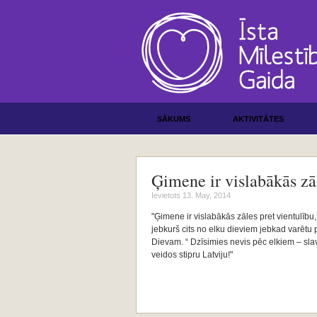
SĀKUMS
AKTIVITĀTES
Ģimene ir vislabākās zā
Ievietots 13. May, 2014
"Ģimene ir vislabākās zāles pret vientulību,
jebkurš cits no elku dieviem jebkad varēt
Dievam. “ Dzīsimies nevis pēc elkiem – sla
veidos stipru Latviju!"