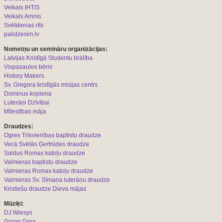
Veikals IHTIS
Veikals Amnis
Svētdienas rīts
palidzesim.lv
Nometņu un semināru organizācijas:
L
atvijas Kristīgā Studentu brālība
Vispasaules bērni
History Makers
Sv. Gregora kristīgās misijas centrs
Dominus kopiena
Luterāņi Dzīvībai
Mīlestības māja
Draudzes:
Ogres Trīsvienības baptistu draudze
Vecā Svētās Ģertrūdes draudze
Saldus Romas katoļu draudze
Valmieras baptistu draudze
Valmieras Romas katoļu draudze
Valmieras Sv. Sīmaņa luterāņu draudze
Kristiešu draudze Dieva mājas
Mūziķi:
DJ Wiesys
Goran Gora