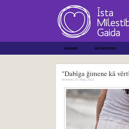
SĀKUMS
AKTIVITĀTES
"Dabīga ģimene kā vērtīb
Ievietots 15. May, 2012