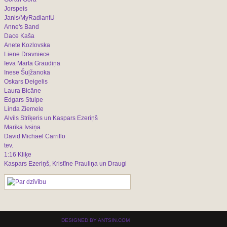
Jorspeis
Janis/MyRadiantU
Anne's Band
Dace Kaša
Anete Kozlovska
Liene Dravniece
Ieva Marta Graudiņa
Inese Šuļžanoka
Oskars Deigelis
Laura Bicāne
Edgars Stulpe
Linda Ziemele
Alvils Strīķeris un Kaspars Ezeriņš
Marika Ivsiņa
David Michael Carrillo
tev.
1:16 Kliķe
Kaspars Ezeriņš, Kristīne Prauliņa un Draugi
DESIGNED BY ANTSIN.COM