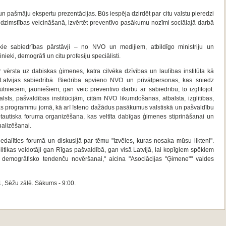
n pašmāju ekspertu prezentācijas. Būs iespēja dzirdēt par citu valstu pieredzi
 dzimstības veicināšanā, izvērtēt preventīvo pasākumu nozīmi sociālajā darbā
kie sabiedrības pārstāvji – no NVO un medijiem, atbildīgo ministriju un
inieki, demogrāfi un citu profesiju speciālisti.
r vērsta uz dabiskas ģimenes, katra cilvēka dzīvības un laulības institūta kā
Latvijas sabiedrībā. Biedrība apvieno NVO un privātpersonas, kas sniedz
tniecēm, jauniešiem, gan veic preventīvo darbu ar sabiedrību, to izglītojot.
lsts, pašvaldības institūcijām, citām NVO likumdošanas, atbalsta, izglītības,
stības programmu jomā, kā arī īsteno dažādus pasākumus valstiskā un pašvaldību
arptautiska foruma organizēšana, kas veltīta dabīgas ģimenes stiprināšanai un
alizēšanai.
piedalīties forumā un diskusijā par tēmu "Izvēles, kuras nosaka mūsu likteni".
itikas veidotāji gan Rīgas pašvaldībā, gan visā Latvijā, lai kopīgiem spēkiem
o demogrāfisko tendenču novēršanai," aicina "Asociācijas "Ģimene"" valdes
, Sēžu zālē. Sākums - 9:00.