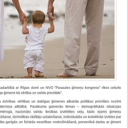
 sadarbībā ar Rīgas domi un NVO "Pasaules ģimeņu kongress" rīkos ceturto
 ģimene kā vērtība un valsts prioritāte".
a dzīvības vērtības un dabīgas ģimenes atbalsta politikas prioritāro nozīmi
gtermiņa attīstībā. Pasākuma galvenās tēmas – demogrāfiskās situācijas
 mērogā, nacionālo valstu tiesības izvēlēties ceļu, kāds ejams ģimeņu
bāšanai, dzimstības rādītāju uzlabošanai, individuālās un kolektīvās izvēles par
tās garīgās un fiziskās veselības nodrošināšanā, preventīvā darba ar ģimeni