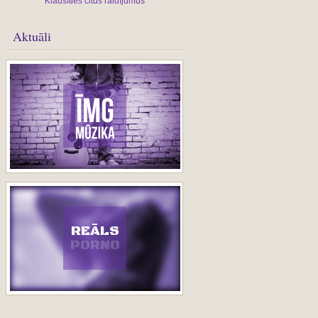
Klausīties citus raidījumus
Aktuāli
REĀLS
PORNO