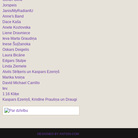
Jorspeis
Janis/MyRadiantU
Anne's Band
Dace Kaša
Anete Kozlovska
Liene Dravniece
Ieva Marta Graudiņa
Inese Šuļžanoka
Oskars Deigelis
Laura Bicāne
Edgars Stulpe
Linda Ziemele
Alvils Strīķeris un Kaspars Ezeriņš
Marika Ivsiņa
David Michael Carrillo
tev.
1:16 Kliķe
Kaspars Ezeriņš, Kristīne Prauliņa un Draugi
DESIGNED BY ANTSIN.COM