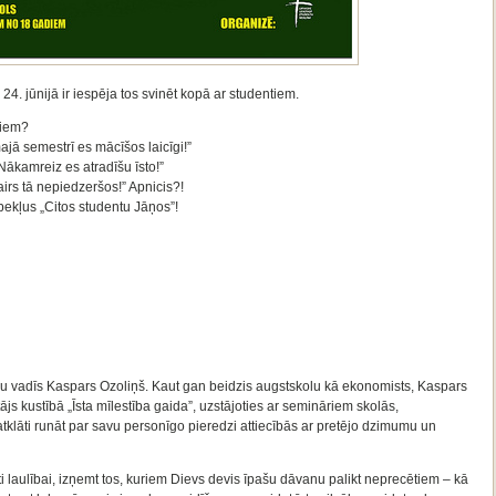
24. jūnijā ir iespēja tos svinēt kopā ar studentiem.
ļiem?
ajā semestrī es mācīšos laicīgi!”
Nākamreiz es atradīšu īsto!”
airs tā nepiedzeršos!” Apnicis?!
bekļus „Citos studentu Jāņos”!
u vadīs Kaspars Ozoliņš. Kaut gan beidzis augstskolu kā ekonomists, Kaspars
ājs kustībā „Īsta mīlestība gaida”, uzstājoties ar semināriem skolās,
tklāti runāt par savu personīgo pieredzi attiecībās ar pretējo dzimumu un
adīti laulībai, izņemt tos, kuriem Dievs devis īpašu dāvanu palikt neprecētiem – kā