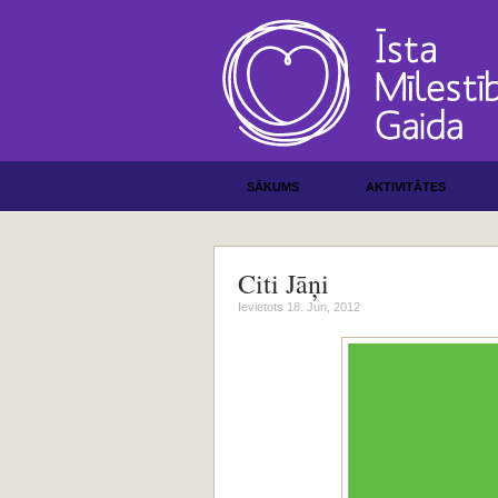
SĀKUMS
AKTIVITĀTES
Citi Jāņi
Ievietots 18. Jun, 2012