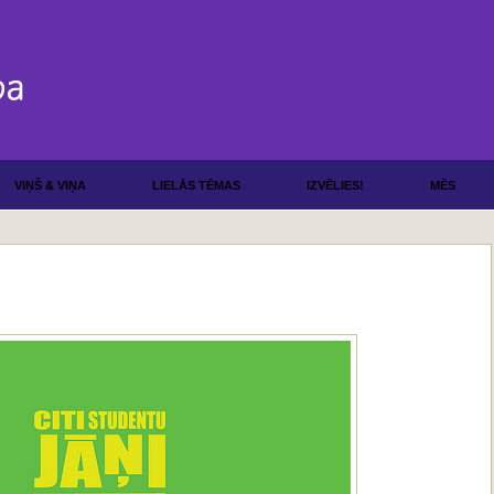
VIŅŠ & VIŅA
LIELĀS TĒMAS
IZVĒLIES!
MĒS