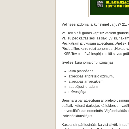
Vēl neesi izdomājis, kur svinēt Jāņus? 21. - 
Vai Tev bieži gadās kāpt uz veciem grābek
Vai Tu pēc katras sesijas saki: „Viss, nākam
Pēc katrām izjukušām attiecībām: „Pietiek! 
Pēc ballītes katru reizi apņemies: „Nekad v
LKSB Tev piedāvā iespēju atstāt savus grā
Izvēlies, kurā jomā gribi izmaiņas:
laika plānošana
attiecības ar pretējo dzimumu
attiecības ar vecākiem
traucējoši ieradumi
dzīves jēga
Semināru par attiecībām ar pretējo dzimum
pašlaik ikdienā darbojas kā lektors un vadīt
universitātēs un nometnēs. Viņš nebaidās a
izaicināt klausītājus.
Kaspars ir pārliecināts, ka visi cilvēki ir r