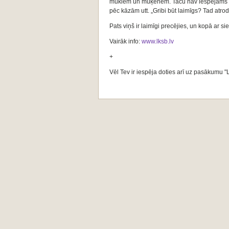
mūkiem un mūķenēm. Taču nav iespējams atra
pēc kāzām utt. „Gribi būt laimīgs? Tad atrodi
Pats viņš ir laimīgi precējies, un kopā ar s
Vairāk info:
www.lksb.lv
+
Vēl Tev ir iespēja doties arī uz pasākumu "