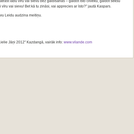
st labu vīru vai sievu bez gaidīšanas – gaidot īsto cilvēku, gaidot seksu
 vīru vai sievu! Bet kā tu zināsi, vai apprecies ar īsto?” jautā Kaspars.
ievu Leidu audzina meitiņu.
Lielie Jāņi 2012" Kazdangā, vairāk info:
www.vilande.com