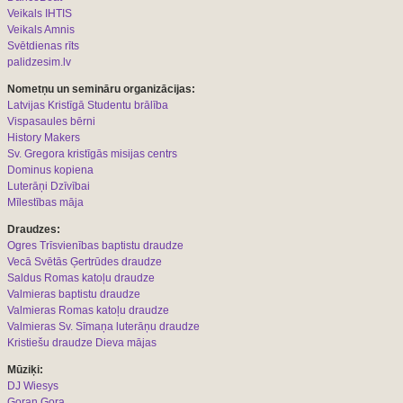
Veikals IHTIS
Veikals Amnis
Svētdienas rīts
palidzesim.lv
Nometņu un semināru organizācijas:
L
atvijas Kristīgā Studentu brālība
Vispasaules bērni
History Makers
Sv. Gregora kristīgās misijas centrs
Dominus kopiena
Luterāņi Dzīvībai
Mīlestības māja
Draudzes:
Ogres Trīsvienības baptistu draudze
Vecā Svētās Ģertrūdes draudze
Saldus Romas katoļu draudze
Valmieras baptistu draudze
Valmieras Romas katoļu draudze
Valmieras Sv. Sīmaņa luterāņu draudze
Kristiešu draudze Dieva mājas
Mūziķi:
DJ Wiesys
Goran Gora