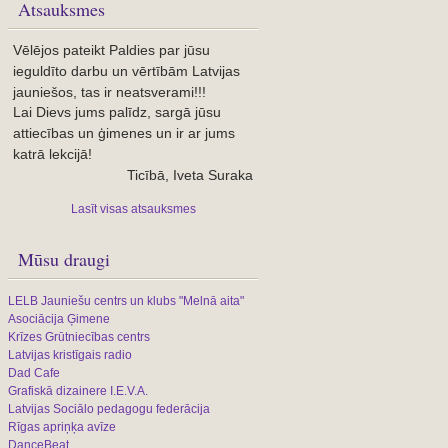
Atsauksmes
Vēlējos pateikt Paldies par jūsu
ieguldīto darbu un vērtībām Latvijas
jauniešos, tas ir neatsverami!!!
Lai Dievs jums palīdz, sargā jūsu
attiecības un ģimenes un ir ar jums
katrā lekcijā!
Ticībā, Iveta Suraka
Lasīt visas atsauksmes
Mūsu draugi
LELB Jauniešu centrs un klubs "Melnā aita"
Asociācija Ģimene
Krīzes Grūtniecības centrs
Latvijas kristīgais radio
Dad Cafe
Grafiskā dizainere I.E.V.A.
Latvijas Sociālo pedagogu federācija
Rīgas apriņķa avīze
DanceBeat