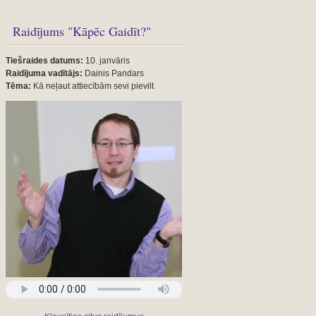
Raidījums "Kāpēc Gaidīt?"
Tiešraides datums:
10. janvāris
Raidījuma vadītājs:
Dainis Pandars
Tēma:
Kā neļaut attiecībām sevi pievilt