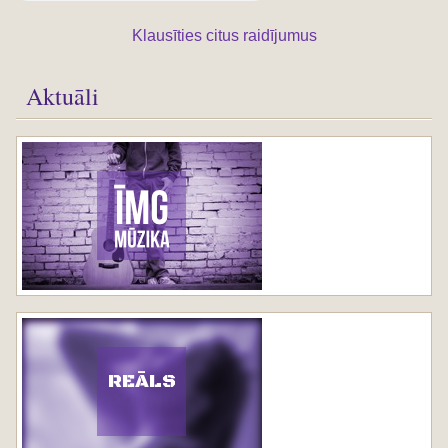
Klausīties citus raidījumus
Aktuāli
REĀLS
PORNO