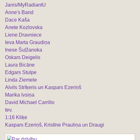
Janis/MyRadiantU
Anne's Band
Dace Kaša
Anete Kozlovska
Liene Dravniece
Ieva Marta Graudiņa
Inese Šuļžanoka
Oskars Deigelis
Laura Bicāne
Edgars Stulpe
Linda Ziemele
Alvils Strīķeris un Kaspars Ezeriņš
Marika Ivsiņa
David Michael Carrillo
tev.
1:16 Kliķe
Kaspars Ezeriņš, Kristīne Prauliņa un Draugi