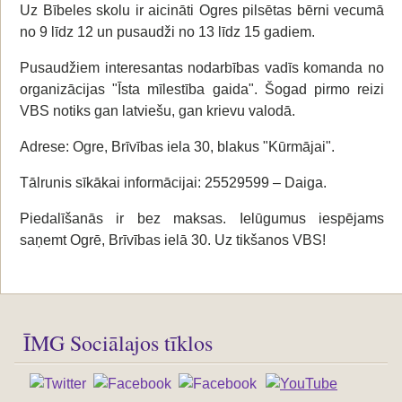
Uz Bībeles skolu ir aicināti Ogres pilsētas bērni vecumā
no 9 līdz 12 un pusaudži no 13 līdz 15 gadiem.
Pusaudžiem interesantas nodarbības vadīs komanda no
organizācijas "Īsta mīlestība gaida". Šogad pirmo reizi
VBS notiks gan latviešu, gan krievu valodā.
Adrese: Ogre, Brīvības iela 30, blakus "Kūrmājai".
Tālrunis sīkākai informācijai: 25529599 – Daiga.
Piedalīšanās ir bez maksas. Ielūgumus iespējams
saņemt Ogrē, Brīvības ielā 30. Uz tikšanos VBS!
ĪMG Sociālajos tīklos