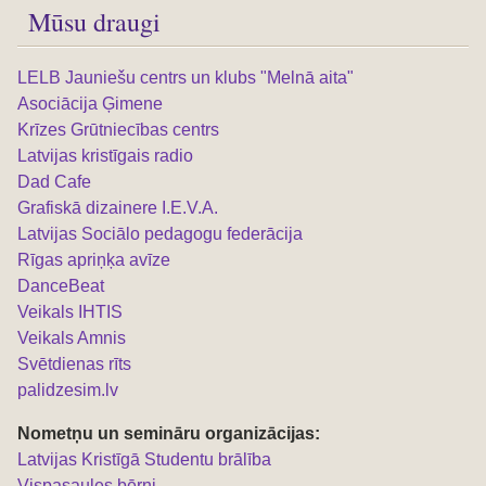
Mūsu draugi
LELB Jauniešu centrs un klubs "Melnā aita"
Asociācija Ģimene
Krīzes Grūtniecības centrs
Latvijas kristīgais radio
Dad Cafe
Grafiskā dizainere I.E.V.A.
Latvijas Sociālo pedagogu federācija
Rīgas apriņķa avīze
DanceBeat
Veikals IHTIS
Veikals Amnis
Svētdienas rīts
palidzesim.lv
Nometņu un semināru organizācijas:
L
atvijas Kristīgā Studentu brālība
Vispasaules bērni