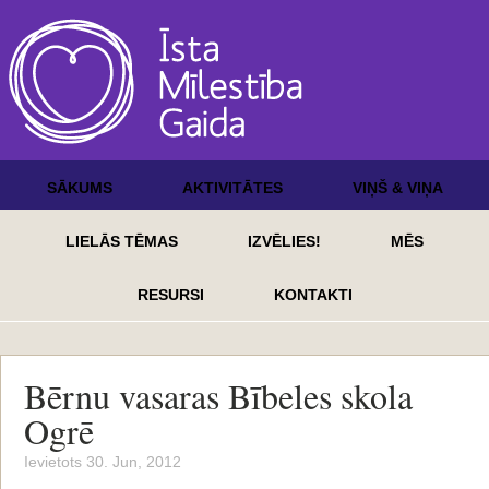
SĀKUMS
AKTIVITĀTES
VIŅŠ & VIŅA
LIELĀS TĒMAS
IZVĒLIES!
MĒS
RESURSI
KONTAKTI
Bērnu vasaras Bībeles skola
Ogrē
Ievietots 30. Jun, 2012