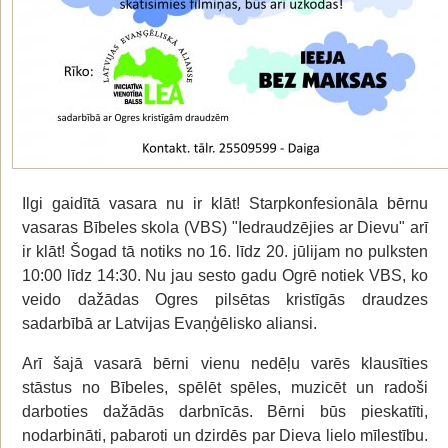
Ilgi gaidītā vasara nu ir klāt! Starpkonfesionāla bērnu
vasaras Bībeles skola (VBS) "Iedraudzējies ar Dievu" arī
ir klāt! Šogad tā notiks no 16. līdz 20. jūlijam no pulksten
10:00 līdz 14:30. Nu jau sesto gadu Ogrē notiek VBS, ko
veido dažādas Ogres pilsētas kristīgās draudzes
sadarbībā ar Latvijas Evaņģēlisko aliansi.
Arī šajā vasarā bērni vienu nedēļu varēs klausīties
stāstus no Bībeles, spēlēt spēles, muzicēt un radoši
darboties dažādās darbnīcās. Bērni būs pieskatīti,
nodarbināti, pabaroti un dzirdēs par Dieva lielo mīlestību.